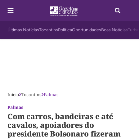
Últimas Notícias
Tocantins
Política
Oportunidades
Boas Notícias
Turis
Início
Tocantins
Palmas
Palmas
Com carros, bandeiras e até
cavalos, apoiadores do
presidente Bolsonaro fizeram