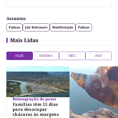
Jornalista formado pela Universidade Federal do
Tocantins
Assuntos
Palmas
Jair Bolsonaro
Manifestação
Palmas
Mais Lidas
HOJE
SEMANA
MÊS
ANO
Reintegração de posse
Famílias têm 15 dias
para desocupar
chácaras às margens