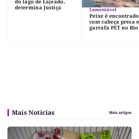
do lago de Lajeado,
determina Justiça
Lamentável
Peixe é encontrado
com cabeça presa 
garrafa PET no Rio
Javaés e vídeo aler
para impacto do li
nos rios
Mais Notícias
Mais artigos