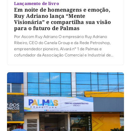
Lançamento de livro
Em noite de homenagens e emoção,
Ruy Adriano lança “Mente
Visionária” e compartilha sua visão
para o futuro de Palmas
Por Ascom Ruy Adriano O empresário Ruy Adriano
Ribeiro, CEO do Canela Group e da Rede Petroshop,
empreendedor pioneiro, Alvará nº 1 de Palmas e
cofundador da Associação Comercial e Industrial de
Palmas (ACIPA), lançou na noite desta quinta-feira (6)
seu primeiro livro, Mente Visionária, durante a
solenidade de inauguração do novo auditório da
entidade. […]