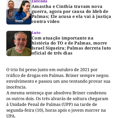
Entenda
Amastha e Cinthia travam nova
guerra, agora por causa do Ideb de
Palmas; Ele acusa e ela vai à justiça
contra vídeo
Luto
Com atuação importante na
história do TO e de Palmas, morre
Israel Siqueira; Palmas decreta luto
oficial de três dias
O trio foi preso junto em outubro de 2021 por
tráfico de drogas em Palmas. Briner sempre negou
envolvimento e passou um ano tentando provar sua
inocência.
A mesma sentença que absolveu Briner condenou
os outros dois. Os três alvarás de soltura chegaram
à Unidade Penal de Palmas (UPP) na tarde de
segunda-feira (10), horas após o jovem morrer na
UPA.