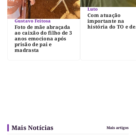
Luto
Com atuação
importante na
Gustavo Feitosa
história do TO e de
Foto de mãe abraçada
Palmas, morre Isra
ao caixão do filho de 3
Siqueira; Palmas
anos emociona após
decreta luto oficia
prisão de pai e
três dias
madrasta
Mais Notícias
Mais artigos