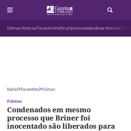
Últimas Notícias
Tocantins
Política
Oportunidades
Boas Notícias
Turis
Início
Tocantins
Palmas
Palmas
Condenados em mesmo
processo que Briner foi
inocentado são liberados para