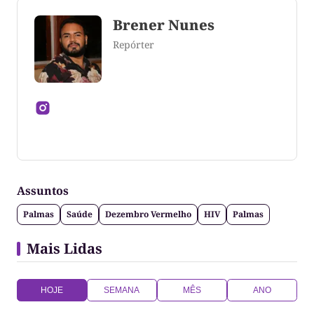
Brener Nunes
Repórter
Jornalista formado pela Universidade Federal do
Tocantins
Assuntos
Palmas
Saúde
Dezembro Vermelho
HIV
Palmas
Mais Lidas
HOJE
SEMANA
MÊS
ANO