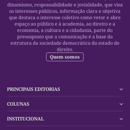
dinamismo, responsabilidade e jovialidade, que visa
os interesses públicos, informação clara e objetiva
que destaca o interesse coletivo como vetor e abre
espaço ao público e à academia, ao direito e a
economia, a cultura e a cidadania, parte do
pressuposto que a comunicação é a base da
estrutura da sociedade democrática do estado de
direito.
Quem somos
PRINCIPAIS EDITORIAS
Últimas Notícias
COLUNAS
Palmas
Tocantins
Trocando em Miúdos
INSTITUCIONAL
Mundo
Policial
Política
Cultura Dinâmica