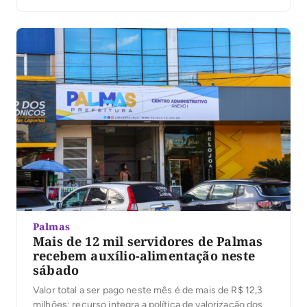
Palmas (ACIPA), lançou na noite desta quinta-feira (6)
seu primeiro livro, Mente Visionária, durante a
solenidade de inauguração do novo auditório da
entidade. […]
Palmas
Mais de 12 mil servidores de Palmas
recebem auxílio-alimentação neste
sábado
Valor total a ser pago neste mês é de mais de R$ 12,3
milhões; recurso integra a política de valorização dos