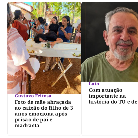
Luto
Com atuação
importante na
Gustavo Feitosa
história do TO e de
Foto de mãe abraçada
Palmas, morre Isra
ao caixão do filho de 3
Siqueira; Palmas
anos emociona após
decreta luto oficia
prisão de pai e
três dias
madrasta