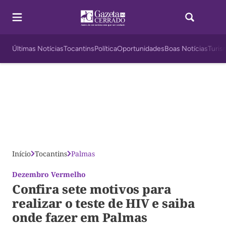
Últimas Notícias
Tocantins
Política
Oportunidades
Boas Notícias
Turis
Início
Tocantins
Palmas
Dezembro Vermelho
Confira sete motivos para
realizar o teste de HIV e saiba
onde fazer em Palmas