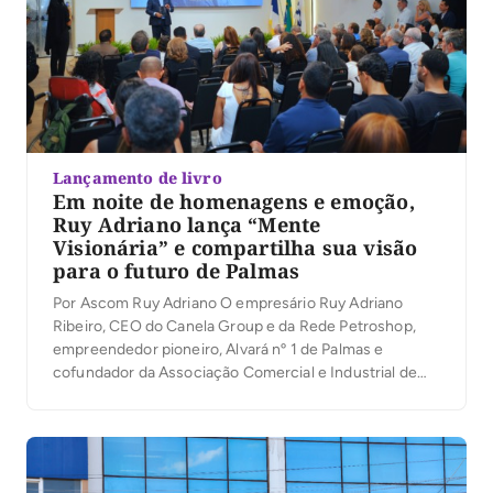
Lançamento de livro
Em noite de homenagens e emoção,
Ruy Adriano lança “Mente
Visionária” e compartilha sua visão
para o futuro de Palmas
Por Ascom Ruy Adriano O empresário Ruy Adriano
Ribeiro, CEO do Canela Group e da Rede Petroshop,
empreendedor pioneiro, Alvará nº 1 de Palmas e
cofundador da Associação Comercial e Industrial de
Palmas (ACIPA), lançou na noite desta quinta-feira (6)
seu primeiro livro, Mente Visionária, durante a
solenidade de inauguração do novo auditório da
entidade. […]