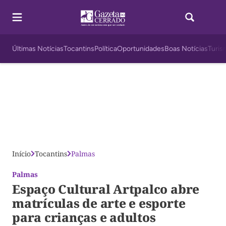
Últimas Notícias
Tocantins
Política
Oportunidades
Boas Notícias
Turis
Início
Tocantins
Palmas
Palmas
Espaço Cultural Artpalco abre
matrículas de arte e esporte
para crianças e adultos