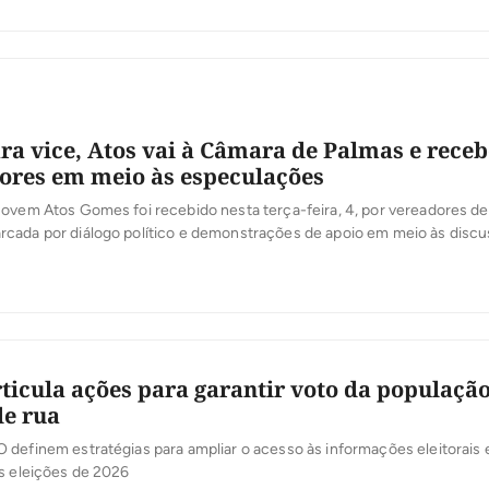
ra vice, Atos vai à Câmara de Palmas e receb
ores em meio às especulações
jovem Atos Gomes foi recebido nesta terça-feira, 4, por vereadores d
cada por diálogo político e demonstrações de apoio em meio às disc
ção da chapa majoritária. Além do presidente da Câmara, Marilon Barb
rlamentares da Capital conversou com Atos e muitos manifestaram […]
ticula ações para garantir voto da populaçã
de rua
definem estratégias para ampliar o acesso às informações eleitorais e 
s eleições de 2026