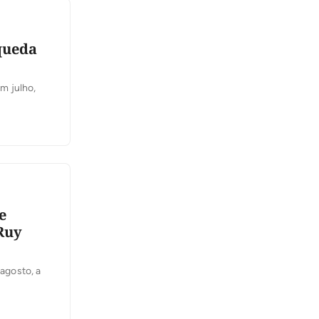
queda
m julho,
e
 Ruy
 agosto, a
ntidade
ia