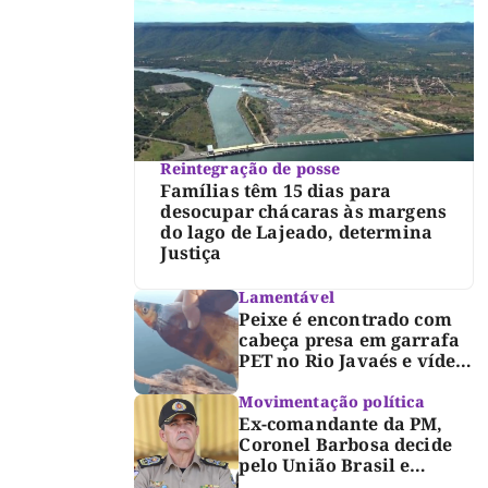
Reintegração de posse
Famílias têm 15 dias para
desocupar chácaras às margens
do lago de Lajeado, determina
Justiça
Lamentável
Peixe é encontrado com
cabeça presa em garrafa
PET no Rio Javaés e vídeo
alerta para impacto do
lixo nos rios
Movimentação política
Ex-comandante da PM,
Coronel Barbosa decide
pelo União Brasil e
reforça chapa federal de