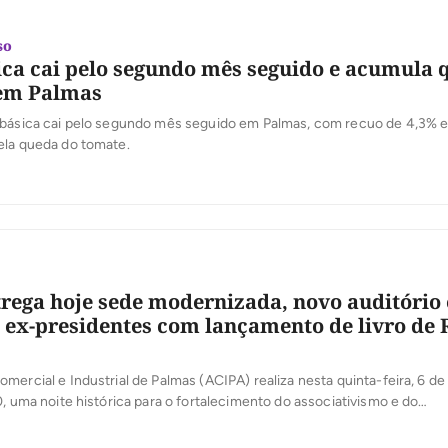
so
ica cai pelo segundo mês seguido e acumula 
 em Palmas
 básica cai pelo segundo mês seguido em Palmas, com recuo de 4,3% e
ela queda do tomate.
rega hoje sede modernizada, novo auditório 
e ex-presidentes com lançamento de livro de
mercial e Industrial de Palmas (ACIPA) realiza nesta quinta-feira, 6 de
0, uma noite histórica para o fortalecimento do associativismo e do
mo tocantinense. Em comemoração aos seus 36 anos de atuação, a e
rnização de sua sede, entrega oficialmente o novo Auditório José Mar