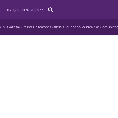
07 ago. 2026
-
09h27
o
TV-Gazeta
Cultura
Publicações Oficiais
Educação
Saúde
Raka Comunica