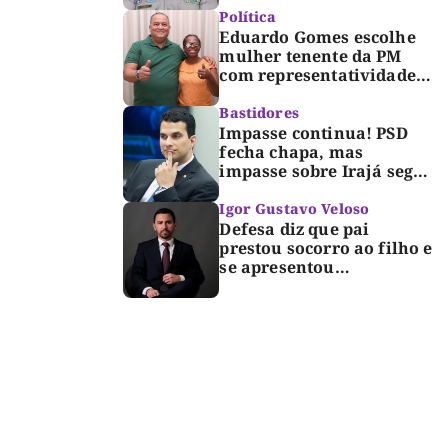
Dorinha
Política
Eduardo Gomes escolhe
mulher tenente da PM
com representatividade e
trajetória de superação
para compor segunda
Bastidores
suplência ao Senado
Impasse continua! PSD
fecha chapa, mas
impasse sobre Irajá segue
até o limite do prazo no
TRE; Laurez diz que nome
Igor Gustavo Veloso
dele não foi homologado
Defesa diz que pai
prestou socorro ao filho e
se apresentou
espontaneamente à
polícia após morte de
criança de 3 anos