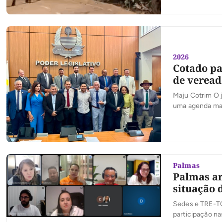
2026
Cotado pa
de veread
Maju Cotrim O 
uma agenda mar
sobre a composi
maioria dos pa
Palmas
Palmas ar
situação 
Sedes e TRE-TO 
participação na