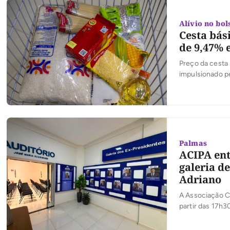
Alívio no bol
Cesta bás
de 9,47%
Preço da cesta
impulsionado p
Palmas
ACIPA ent
galeria d
Adriano
A Associação Co
partir das 17h3
empreendedoris
inaugura a mode