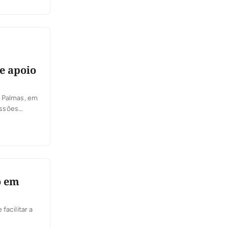
e apoio
e Palmas, em
ussões
osa, a
o em
facilitar a