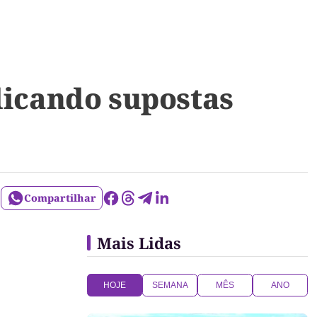
dicando supostas
Compartilhar
Mais Lidas
HOJE
SEMANA
MÊS
ANO