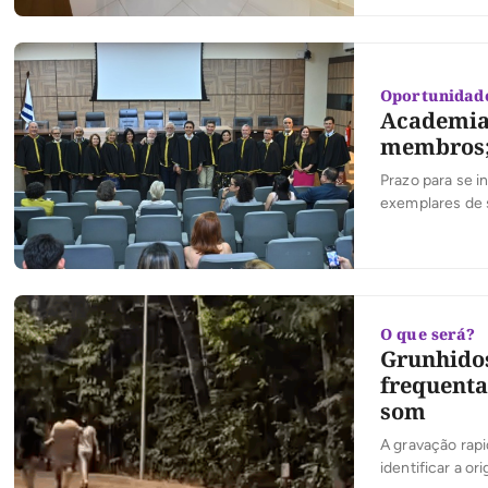
Rodrigues e […
Oportunidad
Academia 
membros; 
Prazo para se i
exemplares de s
O que será?
Grunhidos
frequenta
som
A gravação rap
identificar a or