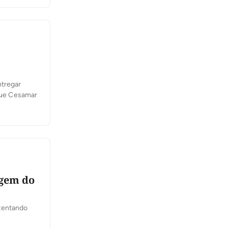
ntregar
rque Cesamar
igem do
 tentando