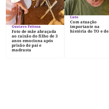
Luto
Com atuação
importante na
Gustavo Feitosa
história do TO e de
Foto de mãe abraçada
Palmas, morre Isra
ao caixão do filho de 3
Siqueira; Palmas
anos emociona após
decreta luto oficia
prisão de pai e
três dias
madrasta