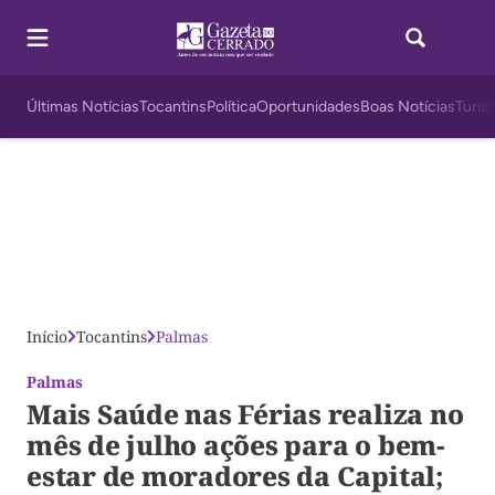
Últimas Notícias
Tocantins
Política
Oportunidades
Boas Notícias
Turis
Início
Tocantins
Palmas
Palmas
Mais Saúde nas Férias realiza no
mês de julho ações para o bem-
estar de moradores da Capital;