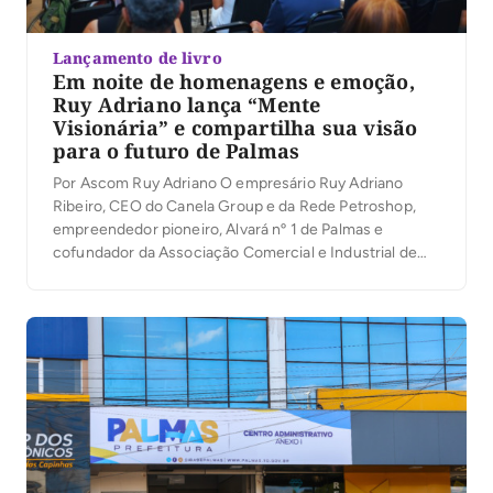
Lançamento de livro
Em noite de homenagens e emoção,
Ruy Adriano lança “Mente
Visionária” e compartilha sua visão
para o futuro de Palmas
Por Ascom Ruy Adriano O empresário Ruy Adriano
Ribeiro, CEO do Canela Group e da Rede Petroshop,
empreendedor pioneiro, Alvará nº 1 de Palmas e
cofundador da Associação Comercial e Industrial de
Palmas (ACIPA), lançou na noite desta quinta-feira (6)
seu primeiro livro, Mente Visionária, durante a
solenidade de inauguração do novo auditório da
entidade. […]