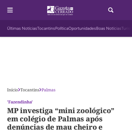
Últimas Notícias
Tocantins
Política
Oportunidades
Boas Notícias
Turis
Início
Tocantins
Palmas
'Fazendinha'
MP investiga “mini zoológico”
em colégio de Palmas após
denúncias de mau cheiro e