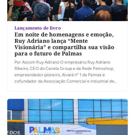
Lançamento de livro
Em noite de homenagens e emoção,
Ruy Adriano lança “Mente
Visionária” e compartilha sua visão
para o futuro de Palmas
Por Ascom Ruy Adriano O empresário Ruy Adriano
Ribeiro, CEO do Canela Group e da Rede Petroshop,
empreendedor pioneiro, Alvará nº 1 de Palmas e
cofundador da Associação Comercial e Industrial de
Palmas (ACIPA), lançou na noite desta quinta-feira (6)
seu primeiro livro, Mente Visionária, durante a
solenidade de inauguração do novo auditório da
entidade. […]