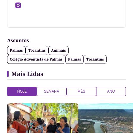
Jornalista formado pela Universidade Federal do
Tocantins
Assuntos
Palmas
Tocantins
Animais
Colégio Adventista de Palmas
Palmas
Tocantins
Mais Lidas
HOJE
SEMANA
MÊS
ANO