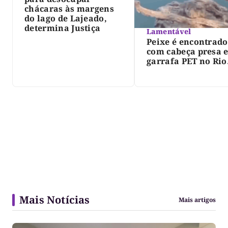
chácaras às margens
do lago de Lajeado,
determina Justiça
Lamentável
Peixe é encontrado
com cabeça presa 
garrafa PET no Rio
Javaés e vídeo aler
para impacto do li
nos rios
Mais Notícias
Mais artigos