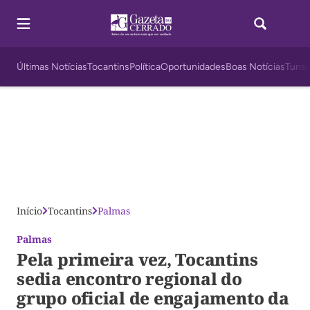
Últimas Notícias
Tocantins
Política
Oportunidades
Boas Notícias
Turis
Início
Tocantins
Palmas
Palmas
Pela primeira vez, Tocantins
sedia encontro regional do
grupo oficial de engajamento da