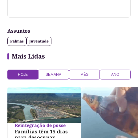
Jornalista formado pela Universidade Federal do
Tocantins
Assuntos
Palmas
Juventude
Mais Lidas
HOJE
SEMANA
MÊS
ANO
Reintegração de posse
Famílias têm 15 dias
para desocupar