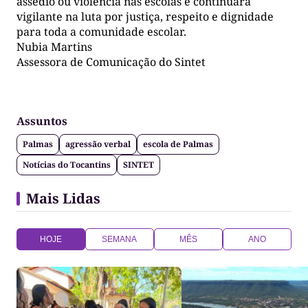
assédio ou violência nas escolas e continuará
vigilante na luta por justiça, respeito e dignidade
para toda a comunidade escolar.
Nubia Martins
Assessora de Comunicação do Sintet
Assuntos
Palmas
agressão verbal
escola de Palmas
Notícias do Tocantins
SINTET
Mais Lidas
HOJE
SEMANA
MÊS
ANO