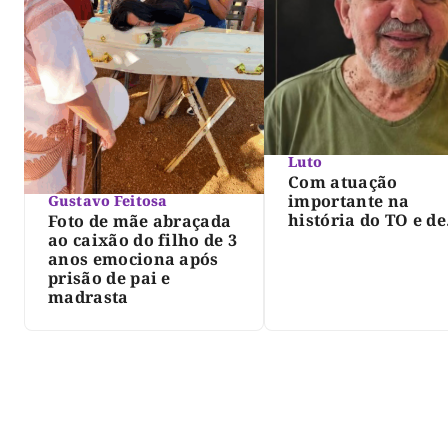
Luto
Com atuação
importante na
Gustavo Feitosa
história do TO e de
Foto de mãe abraçada
Palmas, morre Isra
ao caixão do filho de 3
Siqueira; Palmas
anos emociona após
decreta luto oficia
prisão de pai e
três dias
madrasta