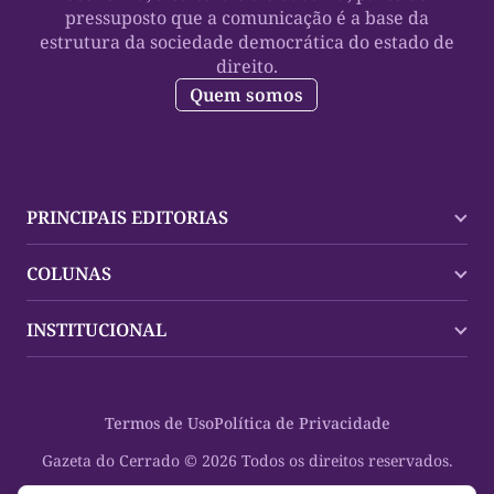
pressuposto que a comunicação é a base da
estrutura da sociedade democrática do estado de
direito.
Quem somos
PRINCIPAIS EDITORIAS
Últimas Notícias
COLUNAS
Palmas
Tocantins
Trocando em Miúdos
INSTITUCIONAL
Mundo
Policial
Política
Cultura Dinâmica
Midia Kit
Polícia
Saudabilidade
Contato
Termos de Uso
Política de Privacidade
Oportunidades
Planeta Vivo
Sobre
Cultura
Espaço Cidadania
Gazeta do Cerrado © 2026 Todos os direitos reservados.
Saúde
Turistando Gazeta