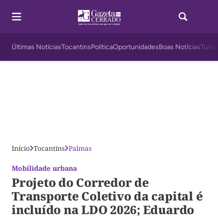
Últimas Notícias
Tocantins
Política
Oportunidades
Boas Notícias
Turis
Início
Tocantins
Palmas
Mobilidade urbana
Projeto do Corredor de
Transporte Coletivo da capital é
incluído na LDO 2026; Eduardo