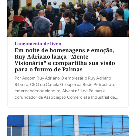
Lançamento de livro
Em noite de homenagens e emoção,
Ruy Adriano lança “Mente
Visionária” e compartilha sua visão
para o futuro de Palmas
Por Ascom Ruy Adriano O empresário Ruy Adriano
Ribeiro, CEO do Canela Group e da Rede Petroshop,
empreendedor pioneiro, Alvará nº 1 de Palmas e
cofundador da Associação Comercial e Industrial de
Palmas (ACIPA), lançou na noite desta quinta-feira (6)
seu primeiro livro, Mente Visionária, durante a
solenidade de inauguração do novo auditório da
entidade. […]