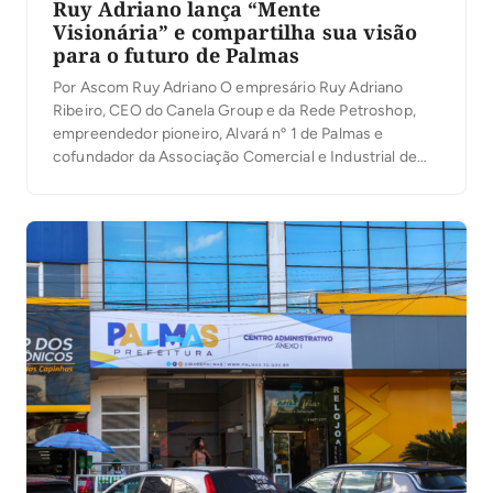
Ruy Adriano lança “Mente
Visionária” e compartilha sua visão
para o futuro de Palmas
Por Ascom Ruy Adriano O empresário Ruy Adriano
Ribeiro, CEO do Canela Group e da Rede Petroshop,
empreendedor pioneiro, Alvará nº 1 de Palmas e
cofundador da Associação Comercial e Industrial de
Palmas (ACIPA), lançou na noite desta quinta-feira (6)
seu primeiro livro, Mente Visionária, durante a
solenidade de inauguração do novo auditório da
entidade. […]