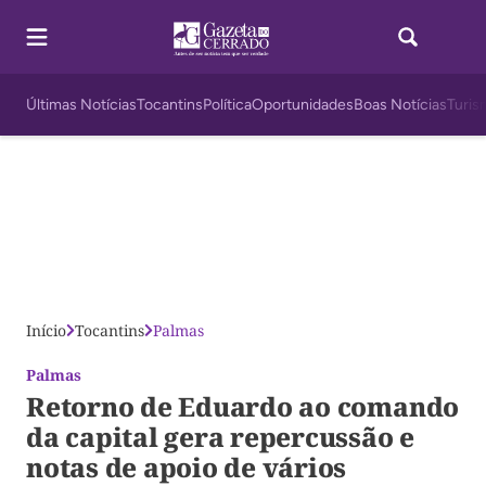
Últimas Notícias
Tocantins
Política
Oportunidades
Boas Notícias
Turis
Início
Tocantins
Palmas
Palmas
Retorno de Eduardo ao comando
da capital gera repercussão e
notas de apoio de vários