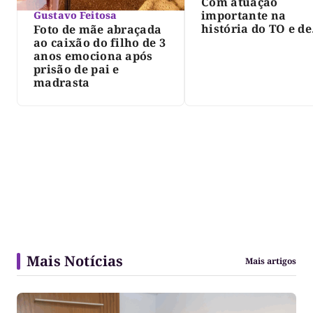
Com atuação
importante na
Gustavo Feitosa
história do TO e de
Foto de mãe abraçada
Palmas, morre Isra
ao caixão do filho de 3
Siqueira; Palmas
anos emociona após
decreta luto oficia
prisão de pai e
três dias
madrasta
Mais Notícias
Mais artigos