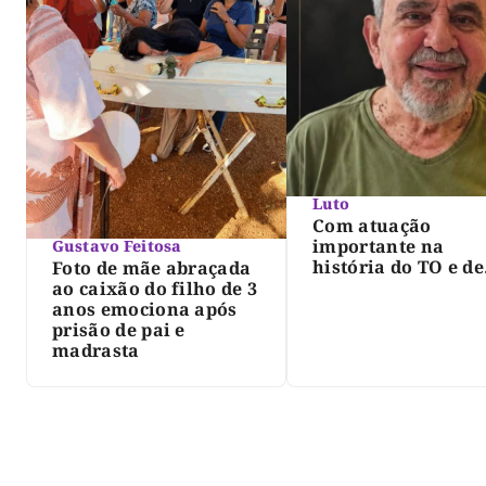
Luto
Com atuação
importante na
Gustavo Feitosa
história do TO e de
Foto de mãe abraçada
Palmas, morre Isra
ao caixão do filho de 3
Siqueira; Palmas
anos emociona após
decreta luto oficia
prisão de pai e
três dias
madrasta