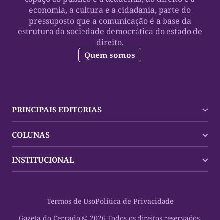
economia, a cultura e a cidadania, parte do
pressuposto que a comunicação é a base da
estrutura da sociedade democrática do estado de
direito.
Quem somos
PRINCIPAIS EDITORIAS
Últimas Notícias
COLUNAS
Palmas
Tocantins
Trocando em Miúdos
INSTITUCIONAL
Mundo
Policial
Política
Cultura Dinâmica
Midia Kit
Polícia
Saudabilidade
Contato
Termos de Uso
Política de Privacidade
Oportunidades
Planeta Vivo
Sobre
Cultura
Espaço Cidadania
Gazeta do Cerrado © 2026 Todos os direitos reservados.