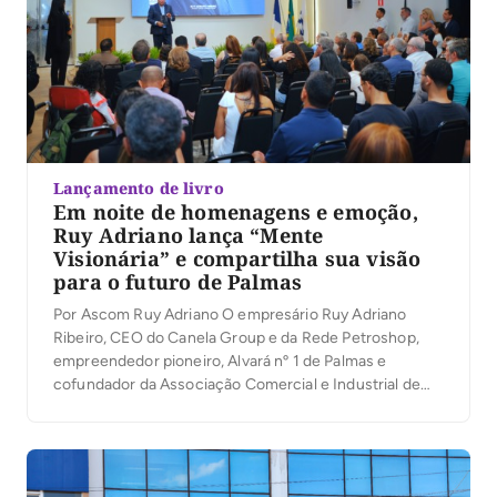
Lançamento de livro
Em noite de homenagens e emoção,
Ruy Adriano lança “Mente
Visionária” e compartilha sua visão
para o futuro de Palmas
Por Ascom Ruy Adriano O empresário Ruy Adriano
Ribeiro, CEO do Canela Group e da Rede Petroshop,
empreendedor pioneiro, Alvará nº 1 de Palmas e
cofundador da Associação Comercial e Industrial de
Palmas (ACIPA), lançou na noite desta quinta-feira (6)
seu primeiro livro, Mente Visionária, durante a
solenidade de inauguração do novo auditório da
entidade. […]