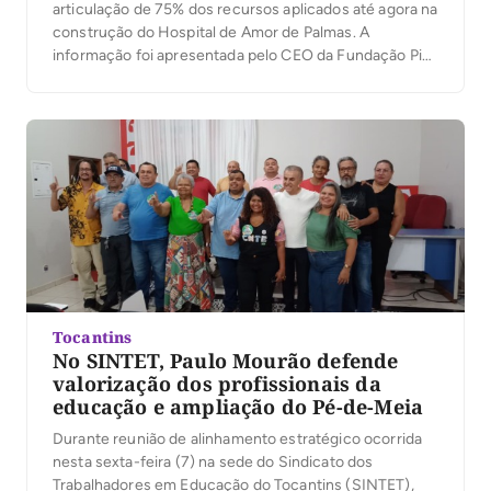
articulação de 75% dos recursos aplicados até agora na
construção do Hospital de Amor de Palmas. A
informação foi apresentada pelo CEO da Fundação Pio
XII, Henrique Prata, durante o 6º Encontro de
Coordenadores do Hospital de Amor no Tocantins, Pará
e Maranhão, realizado neste sábado (8), na […]
Tocantins
No SINTET, Paulo Mourão defende
valorização dos profissionais da
educação e ampliação do Pé-de-Meia
Durante reunião de alinhamento estratégico ocorrida
nesta sexta-feira (7) na sede do Sindicato dos
Trabalhadores em Educação do Tocantins (SINTET),