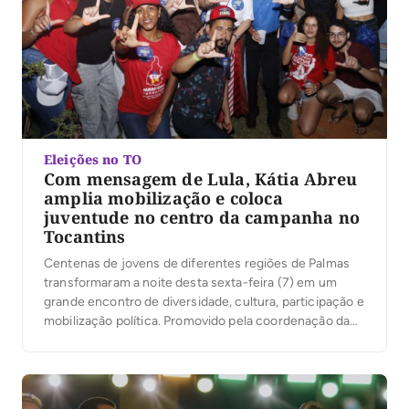
Eleições no TO
Com mensagem de Lula, Kátia Abreu
amplia mobilização e coloca
juventude no centro da campanha no
Tocantins
Centenas de jovens de diferentes regiões de Palmas
transformaram a noite desta sexta-feira (7) em um
grande encontro de diversidade, cultura, participação e
mobilização política. Promovido pela coordenação da
campanha do presidente Luiz Inácio Lula da Silva no
Tocantins, sob a liderança da ex-senadora Kátia Abreu,
o evento reuniu jovens de Palmas em torno de […]