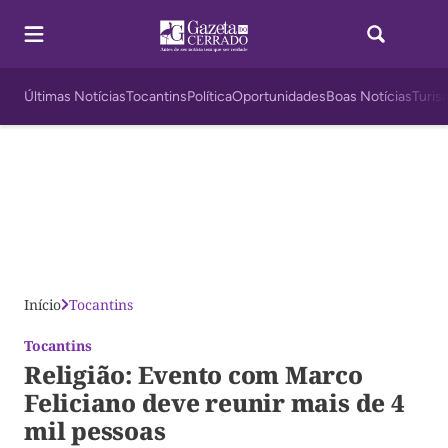
Últimas Notícias
Tocantins
Política
Oportunidades
Boas Notícias
Turis
Início
Tocantins
Tocantins
Religião: Evento com Marco
Feliciano deve reunir mais de 4
mil pessoas