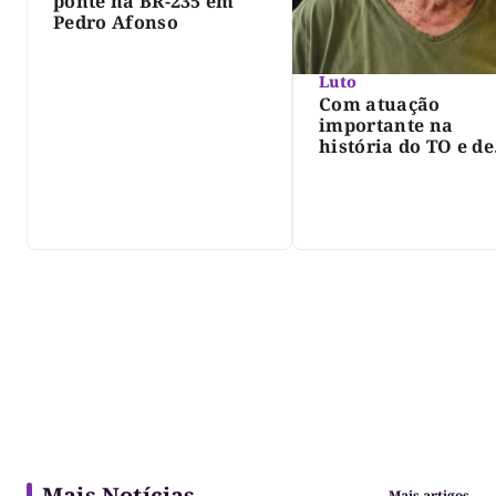
ponte na BR-235 em
Pedro Afonso
Luto
Com atuação
importante na
história do TO e de
Palmas, morre Isra
Siqueira; Palmas
decreta luto oficia
três dias
Mais Notícias
Mais artigos