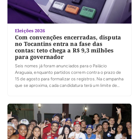
Eleições 2026
Com convenções encerradas, disputa
no Tocantins entra na fase das
contas: teto chega a R$ 9,3 milhões
para governador
Seis nomes já foram anunciados para o Palácio
Araguaia, enquanto partidos correm contra o prazo de
15 de agosto para formalizar os registros. Na campanha
que se aproxima, cada candidatura terá um limite de
despesas; ultrapassá-lo pode gerar multa igual ao valor
excedido. Com as convenções partidárias encerradas
e seis candidaturas anunciadas ao governo do […]