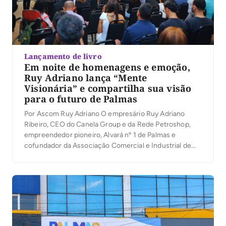
Lançamento de livro
Em noite de homenagens e emoção,
Ruy Adriano lança “Mente
Visionária” e compartilha sua visão
para o futuro de Palmas
Por Ascom Ruy Adriano O empresário Ruy Adriano
Ribeiro, CEO do Canela Group e da Rede Petroshop,
empreendedor pioneiro, Alvará nº 1 de Palmas e
cofundador da Associação Comercial e Industrial de
Palmas (ACIPA), lançou na noite desta quinta-feira (6)
seu primeiro livro, Mente Visionária, durante a
solenidade de inauguração do novo auditório da
entidade. […]