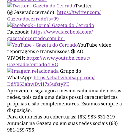
Twitter:
(@Gazetadocerrado):
https://twitter.com/
Gazetadocerrado?s=09
Facebook:
https://www.facebook.com/
gazetadocerrado.com.br
YouTube vídeo
reportagens e transmissões 🔴 AO
VIVO🔴:
https://www.youtube.com/c/
GazetadoCerrado-TVG
Grupo do
WhatsApp:
https://chat.whatsapp.com/
DdY063ahwDvH7s5ufstyPE
Aproveite e siga agora mesmo cada uma de nossas
redes, pois cada uma delas possui características
próprias e são complementares. Estamos sempre a
disposição.
Para denúncias ou coberturas: (63) 983-631-319
Anunciar na Gazeta ou em suas redes sociais (63)
981-159-796