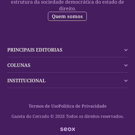
estrutura da sociedade democrática do estado de
direito.
Quem somos
PRINCIPAIS EDITORIAS
Últimas Notícias
COLUNAS
Palmas
Tocantins
Trocando em Miúdos
INSTITUCIONAL
Mundo
Policial
Política
Cultura Dinâmica
Midia Kit
Polícia
Saudabilidade
Contato
Termos de Uso
Política de Privacidade
Oportunidades
Planeta Vivo
Sobre
Cultura
Espaço Cidadania
Gazeta do Cerrado © 2026 Todos os direitos reservados.
Saúde
Turistando Gazeta
Educação
Nosso Direito