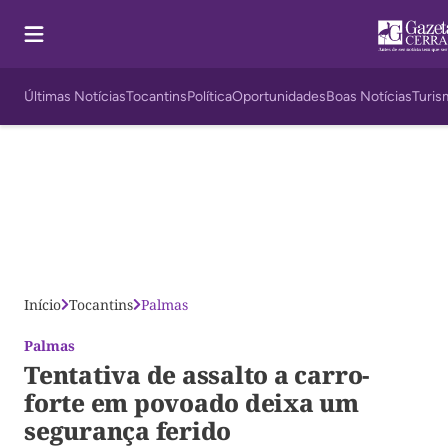
Últimas Notícias
Tocantins
Política
Oportunidades
Boas Notícias
Turis
Início
Tocantins
Palmas
Palmas
Tentativa de assalto a carro-
forte em povoado deixa um
segurança ferido