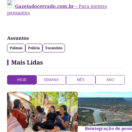
Gazetadocerrado.com.br –
Para mentes
pensantes
Assuntos
Palmas
Polícia
Tocantins
Mais Lidas
HOJE
SEMANA
MÊS
ANO
Reintegração de poss