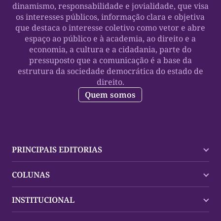
dinamismo, responsabilidade e jovialidade, que visa
os interesses públicos, informação clara e objetiva
que destaca o interesse coletivo como vetor e abre
espaço ao público e à academia, ao direito e a
economia, a cultura e a cidadania, parte do
pressuposto que a comunicação é a base da
estrutura da sociedade democrática do estado de
direito.
Quem somos
PRINCIPAIS EDITORIAS
Últimas Notícias
COLUNAS
Palmas
Tocantins
Trocando em Miúdos
INSTITUCIONAL
Mundo
Policial
Política
Cultura Dinâmica
Midia Kit