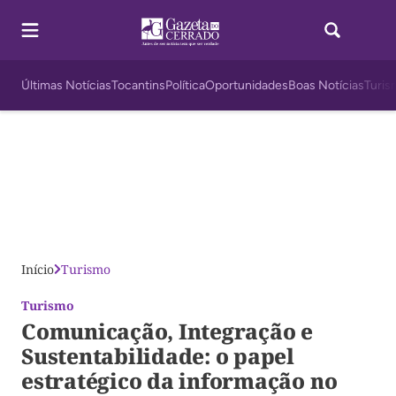
Últimas Notícias
Tocantins
Política
Oportunidades
Boas Notícias
Turis
Início
Turismo
Turismo
Comunicação, Integração e
Sustentabilidade: o papel
estratégico da informação no