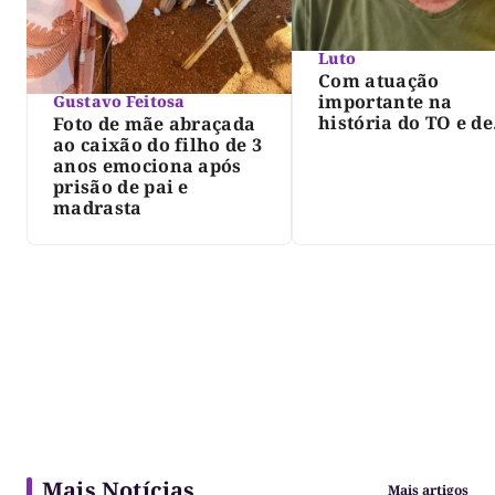
Luto
Com atuação
importante na
Gustavo Feitosa
história do TO e de
Foto de mãe abraçada
Palmas, morre Isra
ao caixão do filho de 3
Siqueira; Palmas
anos emociona após
decreta luto oficia
prisão de pai e
três dias
madrasta
Mais Notícias
Mais artigos