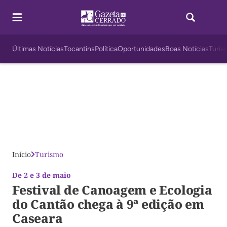
Últimas Notícias
Tocantins
Política
Oportunidades
Boas Notícias
Turis
Início
Turismo
De 2 e 3 de maio
Festival de Canoagem e Ecologia
do Cantão chega à 9ª edição em
Caseara