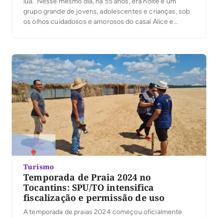
lua. Nesse mesmo dia, há 55 anos, era noite e um
grupo grande de jovens, adolescentes e crianças, sob
os olhos cuidadosos e amorosos do casal Alice e
Louraci Chrisóstomo Noleto, corria e brincava de pega-
pega, na praia de areia seca e brancura […]
Turismo
Temporada de Praia 2024 no
Tocantins: SPU/TO intensifica
fiscalização e permissão de uso
A temporada de praias 2024 começou oficialmente