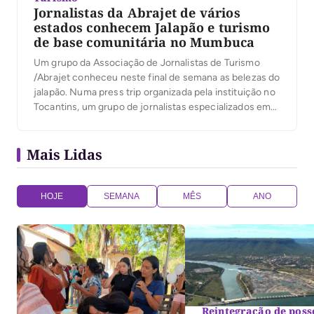
Jornalistas da Abrajet de vários
estados conhecem Jalapão e turismo
de base comunitária no Mumbuca
Um grupo da Associação de Jornalistas de Turismo
/Abrajet conheceu neste final de semana as belezas do
jalapão. Numa press trip organizada pela instituição no
Tocantins, um grupo de jornalistas especializados em
turismo de vários estados conheceram atrativos e
também a vivência comunitária no quilombo Mumbuca.
Mais Lidas
Os jornalistas se encantaram com o potencial do
jalapão, […]
HOJE
SEMANA
MÊS
ANO
Reintegração de poss