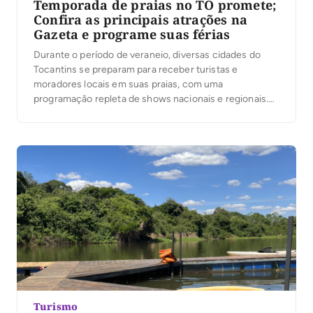
Temporada de praias no TO promete;
Confira as principais atrações na
Gazeta e programe suas férias
Durante o período de veraneio, diversas cidades do
Tocantins se preparam para receber turistas e
moradores locais em suas praias, com uma
programação repleta de shows nacionais e regionais.
Confira abaixo os principais eventos programados:
Pedro Afonso Na praça Coronel Lysias Rodrigues,
Pedro Afonso apresenta uma série de shows para
animar os frequentadores: •05/07: Mari […]
Turismo