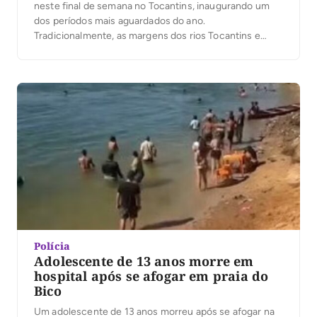
neste final de semana no Tocantins, inaugurando um
dos períodos mais aguardados do ano.
Tradicionalmente, as margens dos rios Tocantins e
Araguaia e seus afluentes são ocupadas pela
população que busca escapar do calor, participando de
atividades recreativas, esportivas e culturais. Este
movimento aumenta o turismo em todo […]
Polícia
Adolescente de 13 anos morre em
hospital após se afogar em praia do
Bico
Um adolescente de 13 anos morreu após se afogar na