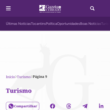
Últimas Notícias
Tocantins
Política
Oportunidades
Boas Notícias
Turis
Página 9
Início
Turismo
Turismo
Compartilhar