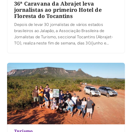
36ª Caravana da Abrajet leva
jornalistas ao primeiro Hotel de
Floresta do Tocantins
Depois de levar 30 jornalistas de vários estados
brasileiros ao Jalapão, a Associação Brasileira de
Jornalistas de Turismo, seccional Tocantins (Abrajet-
TO), realiza neste fim de semana, dias 30/junho e
1o/julho, sua 36a Caravana do Turismo para um destino
inovador: o Ecoaraguaia Jungle Lodge, primeiro hotel
de Floresta do Tocantins. A ação decorre de parceria
entre […]
Turismo