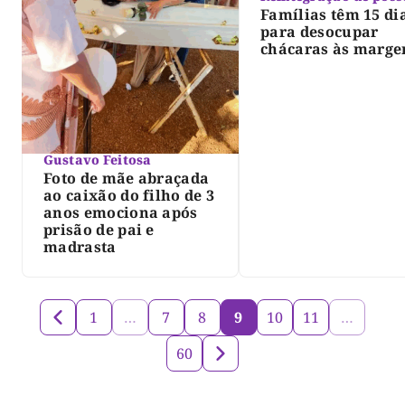
Famílias têm 15 di
para desocupar
chácaras às marge
do lago de Lajeado
determina Justiça
Gustavo Feitosa
Foto de mãe abraçada
ao caixão do filho de 3
anos emociona após
prisão de pai e
madrasta
1
…
7
8
9
10
11
…
60