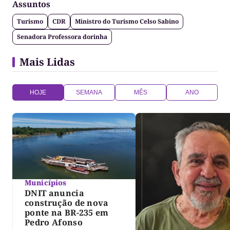
político e anti-fake!
Assuntos
Turismo
CDR
Ministro do Turismo Celso Sabino
Senadora Professora dorinha
Mais Lidas
HOJE
SEMANA
MÊS
ANO
Municípios
DNIT anuncia
construção de nova
ponte na BR-235 em
Pedro Afonso