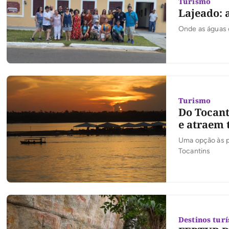
Turismo
Lajeado: 
Onde as águas 
Turismo
Do Tocant
e atraem 
Uma opção às pr
Tocantins
Destinos turí