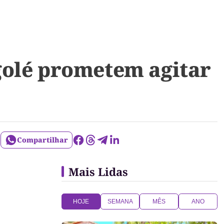
golé prometem agitar
Compartilhar
Mais Lidas
HOJE
SEMANA
MÊS
ANO