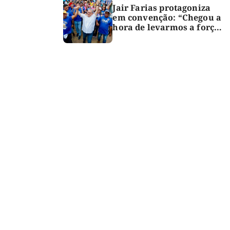
Jair Farias protagoniza
em convenção: “Chegou a
hora de levarmos a força
do Bico para o Congresso”