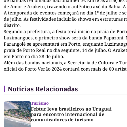
de bandas renomadas nacionalmente. Entre as atrações c
de Amor e Araketu, trazendo o autêntico axé da Bahia. 
A temporada de eventos começará no dia 1º de julho e se 
de julho. As festividades incluirão shows em estruturas 
distrito.
Segundo a prefeitura, a festa terá início na praia de P
Luzimangues, o primeiro show será da banda Papazoni. No
Parangolé se apresentará em Porto, enquanto Luzimang
praia de Porto Real no dia seguinte, 14 de julho. O Ara
em Porto no dia 28 de julho.
Além das bandas nacionais, a Secretaria de Cultura e T
oficial do Porto Verão 2024 contará com mais de 60 artista
Notícias Relacionadas
Turismo
Febtur leva brasileiros ao Uruguai
para encontro internacional de
comunicadores de turismo