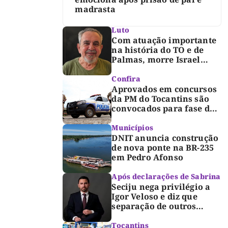
madrasta
Luto
Com atuação importante
na história do TO e de
Palmas, morre Israel
Siqueira; Palmas decreta
luto oficial de três dias
Confira
Aprovados em concursos
da PM do Tocantins são
convocados para fase de
inclusão e posse
Municípios
DNIT anuncia construção
de nova ponte na BR-235
em Pedro Afonso
Após declarações de Sabrina
Seciju nega privilégio a
Igor Veloso e diz que
separação de outros
presos é medida de
segurança
Tocantins