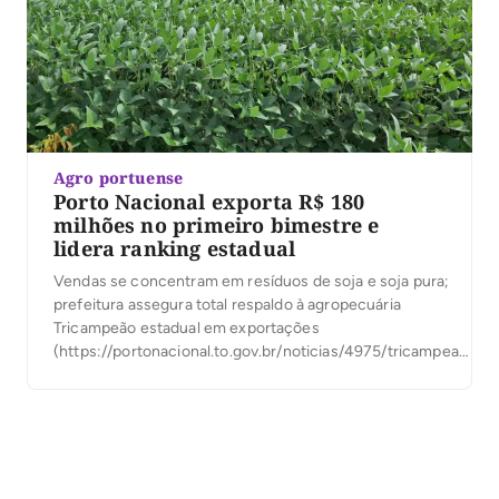
Agro portuense
Porto Nacional exporta R$ 180
milhões no primeiro bimestre e
lidera ranking estadual
Vendas se concentram em resíduos de soja e soja pura;
prefeitura assegura total respaldo à agropecuária
Tricampeão estadual em exportações
(https://portonacional.to.gov.br/noticias/4975/tricampeao-
porto-nacional-termina-terceiro-ano-consecutivo-na-
ponta-entre-os-exportadores-do-estado), Porto Nacional
arranca 2025 mais uma vez na ponta entre as cidades que
mais vendem para o exterior. No primeiro bimestre deste
ano, a cidade registrou US$ 33,4 milhões (cerca de R$ 180
milhões) […]