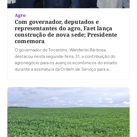
Agro
Com governador, deputados e
representantes do agro, Faet lança
construção de nova sede; Presidente
comemora
O governador do Tocantins, Wanderlei Barbosa,
destacou nesta segunda-feira, 31, a contribuição do
agronegócio para os avanços econômicos do estado
durante a assinatura da Ordem de Serviço para a
construção da nova sede da Federação da Agricultura
e Pecuária do Estado do Tocantins (Sistema
Faet/Senar). A solenidade de lançamento da pedra
fundamental, ocorreu no local […]