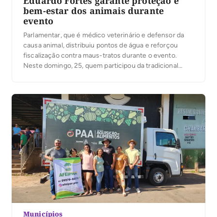
Eduardo Fortes garante proteção e
bem-estar dos animais durante
evento
Parlamentar, que é médico veterinário e defensor da
causa animal, distribuiu pontos de água e reforçou
fiscalização contra maus-tratos durante o evento.
Neste domingo, 25, quem participou da tradicional
Cavalgada de Gurupi percebeu que algo muito
importante estava presente: o cuidado. O deputado
estadual Eduardo Fortes, defensor da causa animal,
esteve na linha de frente […]
Municípios