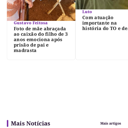
Luto
Com atuação
importante na
Gustavo Feitosa
história do TO e de
Foto de mãe abraçada
Palmas, morre Isra
ao caixão do filho de 3
Siqueira; Palmas
anos emociona após
decreta luto oficia
prisão de pai e
três dias
madrasta
Mais Notícias
Mais artigos