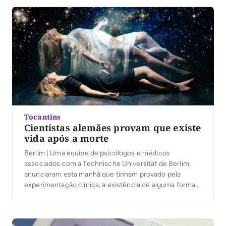
do Programa de Orientação Profissional e de Carreira,
destinados […]
Tocantins
Cientistas alemães provam que existe
vida após a morte
Berlim | Uma equipe de psicólogos e médicos
associados com a Technische Universität de Berlim,
anunciaram esta manhã que tinham provado pela
experimentação clínica, a existência de alguma forma
de vida após a morte. Este anúncio surpreendente é
baseado nas conclusões de um estudo utilizando um
novo tipo de medicamento supervisionado por