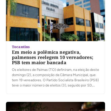
Tocantins
Em meio a polêmica negativa,
palmenses reelegem 10 vereadores;
PSB tem maior bancada
Os eleitores de Palmas (TO) definiram, na eleição deste
domingo (2), a composição da Câmara Municipal, que
tem 19 vereadores. O Partido Socialista Brasileiro (PSB)
teve o maior número de eleitos (3), seguido por SD,
PSDC e PSD (2). O PSB é o partido do prefeito eleito,
Carlos Amastha. Dez vereadores que cumprem
mandato foram […]