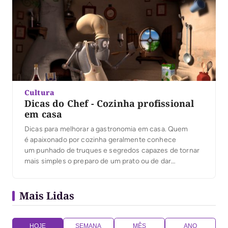
Cultura
Dicas do Chef - Cozinha profissional
em casa
Dicas para melhorar a gastronomia em casa. Quem
é apaixonado por cozinha geralmente conhece
um punhado de truques e segredos capazes de tornar
mais simples o preparo de um prato ou de dar
ao almoço do dia a dia um sabor inesquecível. E é claro
que nesse assunto os chefes profissionais são
Mais Lidas
verdadeiros mestres, cheios de cartas na manga
e donos de verdadeiros arsenais de truques. A
temperatura certa para fritar um bife pode ser
conferida na […]
HOJE
SEMANA
MÊS
ANO