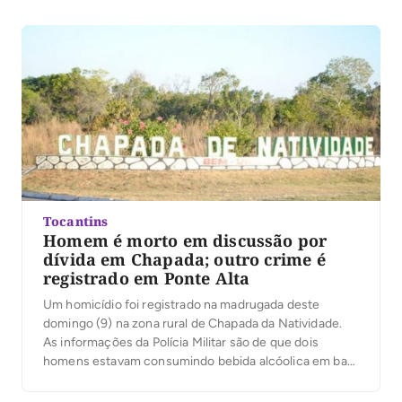
Dahua onde esta nova espécie humana surge. Mutação
ou Evolução? Esses olhos não pertencem a […]
Tocantins
Homem é morto em discussão por
dívida em Chapada; outro crime é
registrado em Ponte Alta
Um homicídio foi registrado na madrugada deste
domingo (9) na zona rural de Chapada da Natividade.
As informações da Polícia Militar são de que dois
homens estavam consumindo bebida alcóolica em bar
e começaram a discutir. Um deles acabou matando o
outro com golpes de facão. O crime ocorreu na