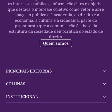
os interesses públicos, informação clara e objetiva
que destaca o interesse coletivo como vetor e abre
espaço ao público e à academia, ao direito e a
economia, a cultura e a cidadania, parte do
pressuposto que a comunicação é a base da
estrutura da sociedade democrática do estado de
direito.
Quem somos
PRINCIPAIS EDITORIAS
Últimas Notícias
COLUNAS
Palmas
Tocantins
Trocando em Miúdos
INSTITUCIONAL
Mundo
Policial
Política
Cultura Dinâmica
Midia Kit