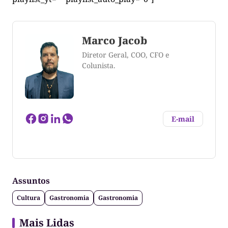
Marco Jacob
Diretor Geral, COO, CFO e
Colunista.
E-mail
Marco Aurélio Jacob cursou Comunicação Social -
Publicidade e Propaganda (UP - Curitiba),
especializado em Comunicação e Semiótica pela
Assuntos
PUC-PR e Cultura e Antropologia pela UFT. Produtor
Cultural, atuou como professor universitário e tem
Cultura
Gastronomia
Gastronomia
publicações no Brasil e no exterior. Atua nas áreas
de Web, Cinema, Rádio e Televisão.
Mais Lidas