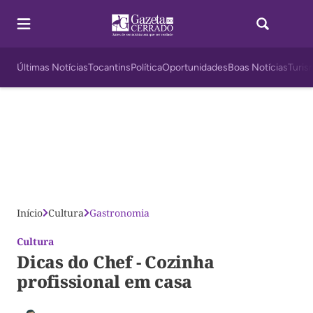
Últimas Notícias
Tocantins
Política
Oportunidades
Boas Notícias
Turis
Início
Cultura
Gastronomia
Cultura
Dicas do Chef - Cozinha
profissional em casa