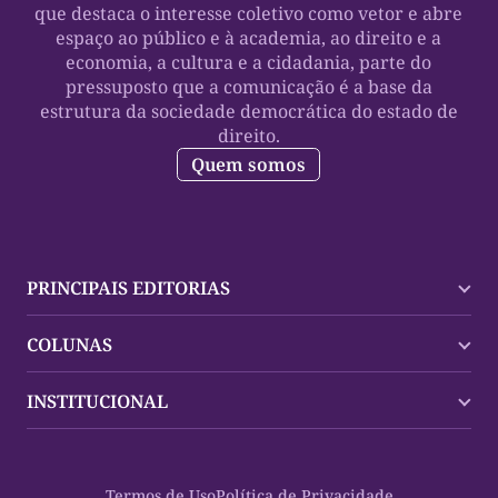
que destaca o interesse coletivo como vetor e abre
espaço ao público e à academia, ao direito e a
economia, a cultura e a cidadania, parte do
pressuposto que a comunicação é a base da
estrutura da sociedade democrática do estado de
direito.
Quem somos
PRINCIPAIS EDITORIAS
Últimas Notícias
COLUNAS
Palmas
Tocantins
Trocando em Miúdos
INSTITUCIONAL
Mundo
Policial
Política
Cultura Dinâmica
Midia Kit
Polícia
Saudabilidade
Contato
Termos de Uso
Política de Privacidade
Oportunidades