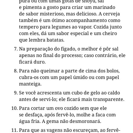
pura ou com umas gotas de shoyu, sal
e pimenta a gosto para criar um marinado
de sabor misterioso, mas delicioso. A cerveja
também é um ótimo acompanhamento como
tempero para legumes ao vapor. Cozida junto
com eles, dá um sabor especial e um cheiro
que lembra batatas.
Na preparação do fígado, o melhor é pôr sal
apenas no final do processo; caso contrário, ele
ficará duro.
Para não queimar a parte de cima dos bolos,
cubra-os com um papel úmido ou com papel
manteiga.
Se você acrescenta um cubo de gelo ao caldo
antes de servi-lo; ele ficará mais transparente.
Para cortar um ovo cozido sem que ele
se desfaça, após fervê-lo, molhe a faca com
água fria. A gema não desmoronará.
Para que as vagens não escureçam, ao fervê-