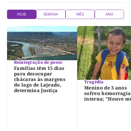
HOJE
SEMANA
MÊS
ANO
Reintegração de posse
Famílias têm 15 dias
para desocupar
chácaras às margens
Tragédia
do lago de Lajeado,
Menino de 3 anos
determina Justiça
sofreu hemorragia
interna; "Houve m
violência", diz dir
do IML