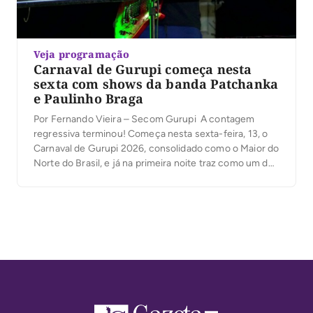
Veja programação
Carnaval de Gurupi começa nesta
sexta com shows da banda Patchanka
e Paulinho Braga
Por Fernando Vieira – Secom Gurupi A contagem
regressiva terminou! Começa nesta sexta-feira, 13, o
Carnaval de Gurupi 2026, consolidado como o Maior do
Norte do Brasil, e já na primeira noite traz como um dos
grandes destaques a banda Patchanka, atração
nacional que promete arrastar uma multidão no
Circuito Oficial. A Prefeitura de Gurupi […]