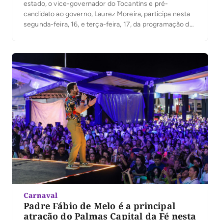
estado, o vice-governador do Tocantins e pré-
candidato ao governo, Laurez Moreira, participa nesta
segunda-feira, 16, e terça-feira, 17, da programação do
Capital da Fé, em Palmas. O evento, que integra fé,
cultura e música, consolida-se como uma das
principais programações do período na capital,
reunindo milhares de pessoas em […]
Carnaval
Padre Fábio de Melo é a principal
atração do Palmas Capital da Fé nesta