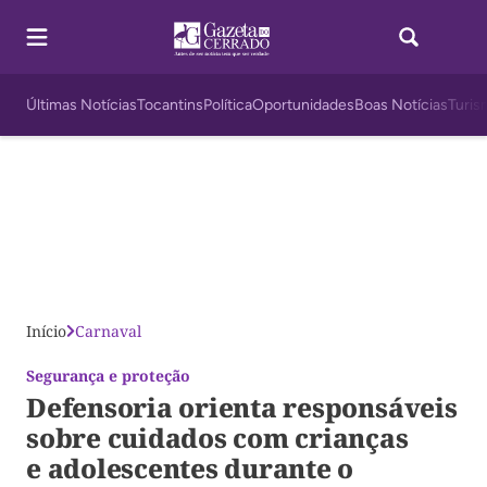
Últimas Notícias
Tocantins
Política
Oportunidades
Boas Notícias
Turis
Início
Carnaval
Segurança e proteção
Defensoria orienta responsáveis
sobre cuidados com crianças
e adolescentes durante o