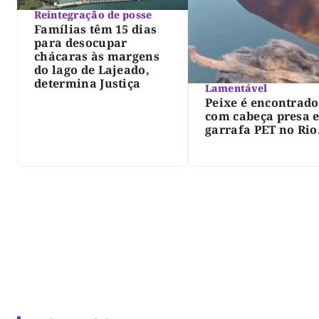
Reintegração de posse
Famílias têm 15 dias
para desocupar
chácaras às margens
do lago de Lajeado,
determina Justiça
Lamentável
Peixe é encontrado
com cabeça presa 
garrafa PET no Rio
Javaés e vídeo aler
para impacto do li
nos rios