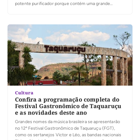
potente purificador porque contém uma grande
quantidade de vitamina C. 2 Pera As peras estimulam a
circulação linfática, o que auxilia no combate à celulite.
3 Morango Cheios de vitamina e água, os morangos são
antioxidantes e eliminam os radicais […]
Cultura
Confira a programação completa do
Festival Gastronômico de Taquaruçu
e as novidades deste ano
Grandes nomes da música brasileira se apresentarão
no 12º Festival Gastronômico de Taquaruçu (FGT),
como os sertanejos Victor e Léo, as bandas nacionais