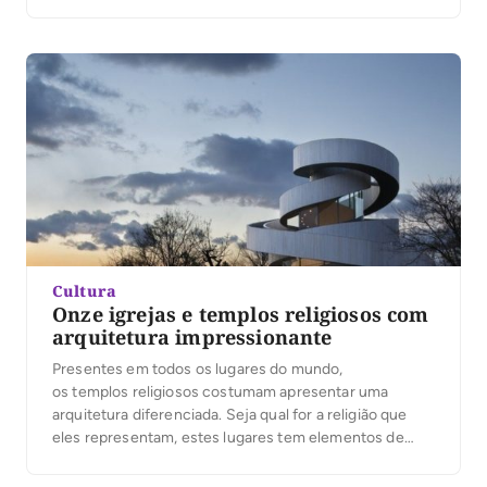
lançada a grade de atrações confirmadas para essa
edição de 2018. Grandes nomes da musica brasileira e
da gastronomia estarão presente no Festival. Confira
abaixo a […]
Cultura
Onze igrejas e templos religiosos com
arquitetura impressionante
Presentes em todos os lugares do mundo,
os templos religiosos costumam apresentar uma
arquitetura diferenciada. Seja qual for a religião que
eles representam, estes lugares tem elementos de
devoção e introspecção, e reúnem pessoas em torno
de um objetivo só. A seleção abaixo mostra alguns