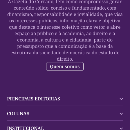
A Gazeta do Cerrado, tem como compromisso gerar
conteúdo sólido, conciso e fundamentado, com
dinamismo, responsabilidade e jovialidade, que visa
os interesses públicos, informação clara e objetiva
que destaca o interesse coletivo como vetor e abre
espaço ao público e à academia, ao direito e a
economia, a cultura e a cidadania, parte do
pressuposto que a comunicação é a base da
estrutura da sociedade democrática do estado de
direito.
Quem somos
PRINCIPAIS EDITORIAS
Últimas Notícias
COLUNAS
Palmas
Tocantins
Trocando em Miúdos
INSTITUCIONAL