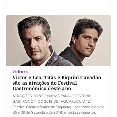
desconhecido, dividindo a mesa com pessoas que
você nunca viu na vida e, muitas vezes, sem saber
antes […]
Cultura
Victor e Leo, Titãs e Biquíni Cavadao
são as atrações do Festival
Gastronômico deste ano
ATRAÇÕES CONFIRMADAS PARA O FESTIVAL
GASTRONÔMICO 2018 DE TAQUARUÇU O 12º
Festival Gastronômico de Taquaruçu acontecera do dia
05 a 09 de Setembro de 2018, e nesta semana foi