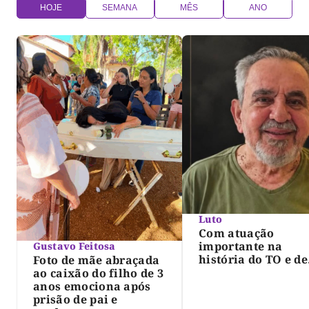
HOJE
SEMANA
MÊS
ANO
Luto
Com atuação
importante na
Gustavo Feitosa
história do TO e de
Foto de mãe abraçada
Palmas, morre Isra
ao caixão do filho de 3
Siqueira; Palmas
anos emociona após
decreta luto oficia
prisão de pai e