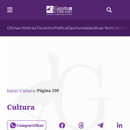
Últimas Notícias
Tocantins
Política
Oportunidades
Boas Notícias
Turis
Página 290
Início
Cultura
Cultura
Compartilhar