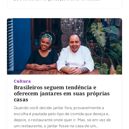
Brasileira, instituição que compõe a Secretaria do
Audiovisual do Ministério da Cultura (MinC).
No acervo também há mais de 10 cartazes de filmes
nacionais e estrangeiros, pouco mais de 53 mil
fotografias de […]
Cultura
Brasileiros seguem tendência e
oferecem jantares em suas próprias
casas
Quando você decide jantar fora, provavelmente a
escolha é pautada pelo tipo de comida que deseja e,
depois, o restaurante onde quer ir. Mas, se em vez de
um restaurante, o jantar fosse na casa de um