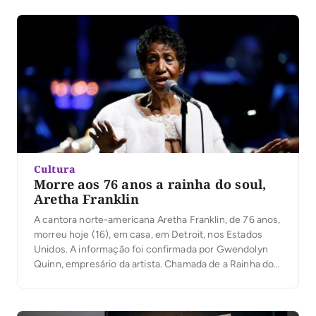
templos que mais impressionam
pela arquitetura inovadora. Confira: 1. Capela Espiral, do
escritório Hiroshi Nakamura […]
Cultura
Morre aos 76 anos a rainha do soul,
Aretha Franklin
A cantora norte-americana Aretha Franklin, de 76 anos,
morreu hoje (16), em casa, em Detroit, nos Estados
Unidos. A informação foi confirmada por Gwendolyn
Quinn, empresário da artista. Chamada de a Rainha do
Soul ou Dama do Soul, Aretha Franklin virou ícone da
música negra. Era apontada como referência e foi
considerada a maior cantora de todos os tempos […]