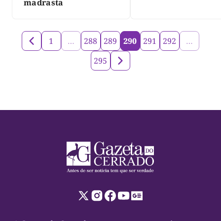
três dias
madrasta
1
…
288
289
290
291
292
…
295