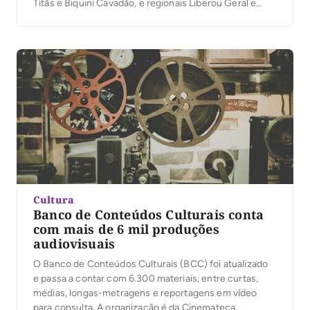
Titãs e Biquini Cavadão, e regionais Liberou Geral e
Dorivan, encerrando a programação as bandas
nacionais gospel e católica Rosa de Saron e Preto no
Branco. O evento acontecerá de 05 a […]
Cultura
Banco de Conteúdos Culturais conta
com mais de 6 mil produções
audiovisuais
O Banco de Conteúdos Culturais (BCC) foi atualizado
e passa a contar com 6.300 materiais, entre curtas,
médias, longas-metragens e reportagens em vídeo
para consulta. A organização é da Cinemateca