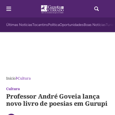
Últimas Notícias
Tocantins
Política
Oportunidades
Boas Notícias
Turis
Início
Cultura
Cultura
Professor André Goveia lança
novo livro de poesias em Gurupi