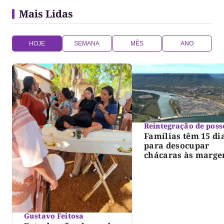
Mais Lidas
HOJE
SEMANA
MÊS
ANO
Reintegração de poss
Famílias têm 15 di
para desocupar
chácaras às marge
do lago de Lajeado
determina Justiça
Gustavo Feitosa