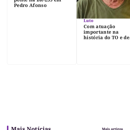
Pedro Afonso
Luto
Com atuação
importante na
história do TO e de
Palmas, morre Isra
Siqueira; Palmas
decreta luto oficia
três dias
Mais Notícias
Mais artigos