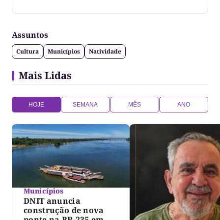
Jornalista formado pela Universidade Federal do
Tocantins
Assuntos
Cultura
Municípios
Natividade
Mais Lidas
HOJE
SEMANA
MÊS
ANO
Municípios
DNIT anuncia
construção de nova
ponte na BR-235 em