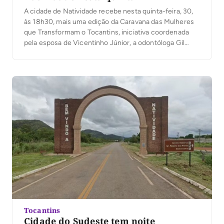
A cidade de Natividade recebe nesta quinta-feira, 30,
às 18h30, mais uma edição da Caravana das Mulheres
que Transformam o Tocantins, iniciativa coordenada
pela esposa de Vicentinho Júnior, a odontóloga Gil
Borba, e promovida pelo grupo político do pré-
candidato ao Governo do Tocantins. O encontro será
realizado na residência do prefeito Dr. Thiago e reunirá
[…]
Tocantins
Cidade do Sudeste tem noite