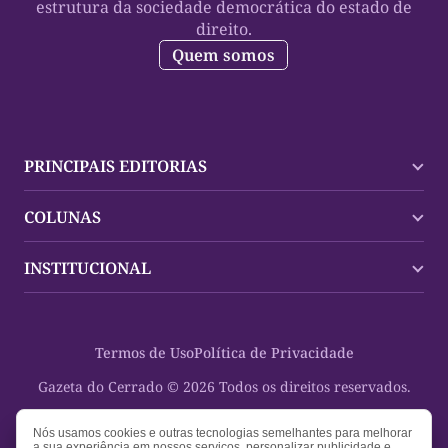
estrutura da sociedade democrática do estado de
direito.
Quem somos
PRINCIPAIS EDITORIAS
Últimas Notícias
COLUNAS
Palmas
Tocantins
Trocando em Miúdos
INSTITUCIONAL
Mundo
Policial
Política
Cultura Dinâmica
Midia Kit
Polícia
Saudabilidade
Contato
Termos de Uso
Política de Privacidade
Oportunidades
Planeta Vivo
Sobre
Cultura
Espaço Cidadania
Gazeta do Cerrado © 2026 Todos os direitos reservados.
Saúde
Turistando Gazeta
Educação
Nosso Direito
Nós usamos cookies e outras tecnologias semelhantes para melhorar
a sua experiência em nossos serviços, personalizar publicidade e