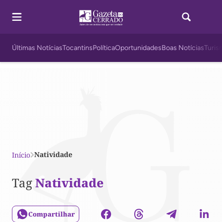
Últimas Notícias
Tocantins
Política
Oportunidades
Boas Notícias
Turis
Natividade
Início
Tag
Natividade
Compartilhar