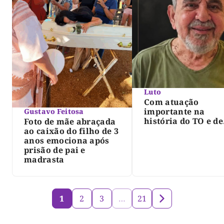
Luto
Com atuação
importante na
Gustavo Feitosa
história do TO e de
Foto de mãe abraçada
Palmas, morre Isra
ao caixão do filho de 3
Siqueira; Palmas
anos emociona após
decreta luto oficia
prisão de pai e
três dias
madrasta
1
2
3
…
21