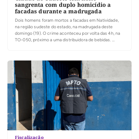
sangrenta com duplo homicídio a
facadas durante a madrugada
Dois homens foram mortos a facadas em Natividade,
na região sudeste do estado, na madrugada deste
domingo (19). O crime aconteceu por volta das 4h, na
TO-050, próximo a uma distribuidora de bebidas.
Segundo a Secretaria da Segurança Pública do
Tocantins (SSP/TO), as vítimas foram identificadas
como Otávio Moreira de Souza, de 21 anos, e […]
Fiscalização