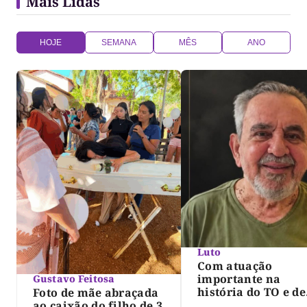
Mais Lidas
HOJE
SEMANA
MÊS
ANO
Luto
Com atuação
importante na
Gustavo Feitosa
história do TO e de
Foto de mãe abraçada
Palmas, morre Isra
ao caixão do filho de 3