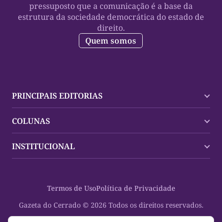
pressuposto que a comunicação é a base da
estrutura da sociedade democrática do estado de
direito.
Quem somos
PRINCIPAIS EDITORIAS
Últimas Notícias
COLUNAS
Palmas
Tocantins
Trocando em Miúdos
INSTITUCIONAL
Mundo
Policial
Política
Cultura Dinâmica
Midia Kit
Polícia
Saudabilidade
Contato
Termos de Uso
Política de Privacidade
Oportunidades
Planeta Vivo
Sobre
Cultura
Espaço Cidadania
Gazeta do Cerrado © 2026 Todos os direitos reservados.
Saúde
Turistando Gazeta