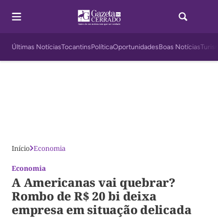
Últimas Notícias
Tocantins
Política
Oportunidades
Boas Notícias
Turis
Início
Economia
Economia
A Americanas vai quebrar?
Rombo de R$ 20 bi deixa
empresa em situação delicada