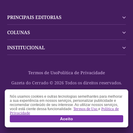
PRINCIPAIS EDITORIAS
Últimas Notícias
COLUNAS
Palmas
Tocantins
Trocando em Miúdos
INSTITUCIONAL
Mundo
Policial
Política
Cultura Dinâmica
Midia Kit
Polícia
Saudabilidade
Contato
Termos de Uso
Política de Privacidade
Oportunidades
Planeta Vivo
Sobre
Cultura
Espaço Cidadania
Gazeta do Cerrado © 2026 Todos os direitos reservados.
Saúde
Turistando Gazeta
Educação
Nosso Direito
Nós usamos cookies e outras tecnologias semelhantes para melhorar
a sua experiência em nossos serviços, personalizar publicidade e
Turismo
recomendar conteúdo de seu interesse. Ao utilizar nossos serviços,
Termos de Uso
Política de
você está ciente dessa funcionalidade.
e
Privacidade
Aceito