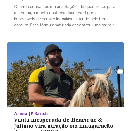
Quando pensamos em adaptações de quadrinhos para
o cinema, a mente costuma desenhar figuras
impecáveis de caráter inabalável lutando pelo bem
comum. Essa fórmula saturada encontrou uma barreira
definitiva quando o aclamado watchmen filme chegou
aos cinemas, trazendo uma proposta que subverteu
completamente as expectativas do público ao
apresentar figuras moralmente falhas, violentas e
profundamente […]
Arena JP Ranch
Visita inesperada de Henrique &
Juliano vira atração em inauguração