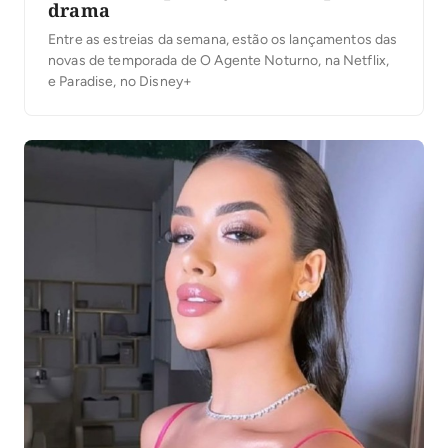
drama
Entre as estreias da semana, estão os lançamentos das
novas de temporada de O Agente Noturno, na Netflix,
e Paradise, no Disney+