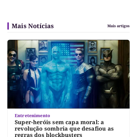
Mais Notícias
Mais artigos
Entretenimento
Super-heróis sem capa moral: a
revolução sombria que desafiou as
regras dos blockbusters