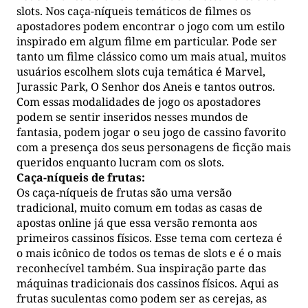
slots. Nos caça-níqueis temáticos de filmes os
apostadores podem encontrar o jogo com um estilo
inspirado em algum filme em particular. Pode ser
tanto um filme clássico como um mais atual, muitos
usuários escolhem slots cuja temática é Marvel,
Jurassic Park, O Senhor dos Aneis e tantos outros.
Com essas modalidades de jogo os apostadores
podem se sentir inseridos nesses mundos de
fantasia, podem jogar o seu jogo de cassino favorito
com a presença dos seus personagens de ficção mais
queridos enquanto lucram com os slots.
Caça-níqueis de frutas:
Os caça-níqueis de frutas são uma versão
tradicional, muito comum em todas as casas de
apostas online já que essa versão remonta aos
primeiros cassinos físicos. Esse tema com certeza é
o mais icônico de todos os temas de slots e é o mais
reconhecível também. Sua inspiração parte das
máquinas tradicionais dos cassinos físicos. Aqui as
frutas suculentas como podem ser as cerejas, as