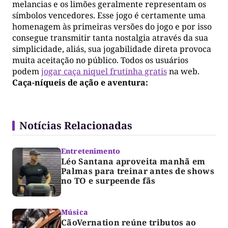
melancias e os limões geralmente representam os
símbolos vencedores. Esse jogo é certamente uma
homenagem às primeiras versões do jogo e por isso
consegue transmitir tanta nostalgia através da sua
simplicidade, aliás, sua jogabilidade direta provoca
muita aceitação no público. Todos os usuários
podem
jogar caça niquel frutinha gratis
na web.
Caça-níqueis de ação e aventura:
Notícias Relacionadas
Entretenimento
Léo Santana aproveita manhã em
Palmas para treinar antes de shows
no TO e surpeende fãs
Música
CãoVernation reúne tributos ao