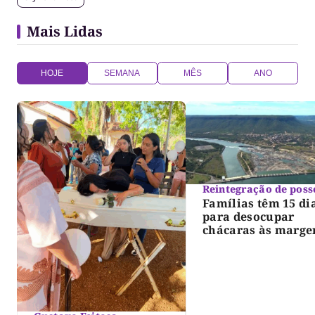
Mais Lidas
HOJE
SEMANA
MÊS
ANO
Reintegração de poss
Famílias têm 15 di
para desocupar
chácaras às marge
do lago de Lajeado
determina Justiça