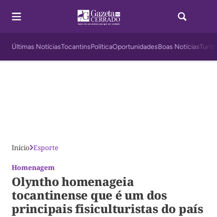
Últimas Notícias
Tocantins
Política
Oportunidades
Boas Notícias
Turis
Início
Esporte
Homenagem
Olyntho homenageia
tocantinense que é um dos
principais fisiculturistas do país