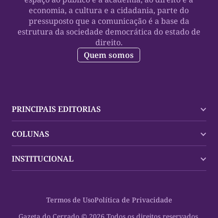
economia, a cultura e a cidadania, parte do
pressuposto que a comunicação é a base da
estrutura da sociedade democrática do estado de
direito.
Quem somos
PRINCIPAIS EDITORIAS
Últimas Notícias
COLUNAS
Palmas
Tocantins
Trocando em Miúdos
INSTITUCIONAL
Mundo
Policial
Política
Cultura Dinâmica
Midia Kit
Polícia
Saudabilidade
Contato
Termos de Uso
Política de Privacidade
Oportunidades
Planeta Vivo
Sobre
Cultura
Espaço Cidadania
Gazeta do Cerrado © 2026 Todos os direitos reservados.