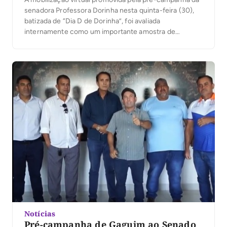
senadora Professora Dorinha nesta quinta-feira (30),
batizada de “Dia D de Dorinha”, foi avaliada
internamente como um importante amostra de
engajamento da base política e reforçou o entusiasmo
da coordenação da campanha para a convenção
marcada para o próximo dia 5 de agosto. Conforme
apurou a Gazeta junto […]
Notícias
Pré-campanha de Gaguim ao Senado