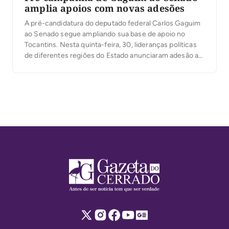
amplia apoios com novas adesões
A pré-candidatura do deputado federal Carlos Gaguim
ao Senado segue ampliando sua base de apoio no
Tocantins. Nesta quinta-feira, 30, lideranças políticas
de diferentes regiões do Estado anunciaram adesão ao
projeto, entre elas o presidente municipal do MDB de
Santa Rosa do Tocantins, Albison da Cruz, o vereador
Alcione Ferreira, a prefeita de Alvorada, Thaynara […]