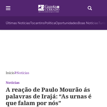
Últimas Notícias
Tocantins
Política
Oportunidades
Boas Notícias
Turis
Início
Notícias
Notícias
A reação de Paulo Mourão ás
palavras de Irajá: “As urnas é
que falam por nós”