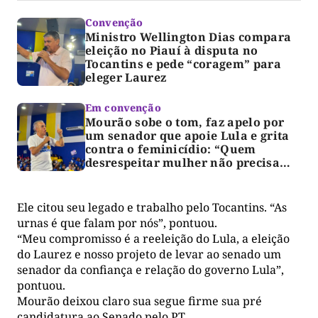
Convenção
Ministro Wellington Dias compara
eleição no Piauí à disputa no
Tocantins e pede “coragem” para
eleger Laurez
Em convenção
Mourão sobe o tom, faz apelo por
um senador que apoie Lula e grita
contra o feminicídio: “Quem
desrespeitar mulher não precisa
votar no Paulo Mourão”
Ele citou seu legado e trabalho pelo Tocantins. “As
urnas é que falam por nós”, pontuou.
“Meu compromisso é a reeleição do Lula, a eleição
do Laurez e nosso projeto de levar ao senado um
senador da confiança e relação do governo Lula”,
pontuou.
Mourão deixou claro sua segue firme sua pré
candidatura ao Senado pelo PT.