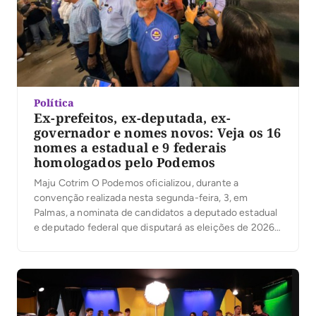
Política
Ex-prefeitos, ex-deputada, ex-
governador e nomes novos: Veja os 16
nomes a estadual e 9 federais
homologados pelo Podemos
Maju Cotrim O Podemos oficializou, durante a
convenção realizada nesta segunda-feira, 3, em
Palmas, a nominata de candidatos a deputado estadual
e deputado federal que disputará as eleições de 2026.
A legenda, presidida no Tocantins pelo prefeito de
Palmas, Eduardo Siqueira Campos, também confirmou
as candidaturas de Ronaldo Dimas e Vanderlei
Luxemburgo ao Senado Federal. […]