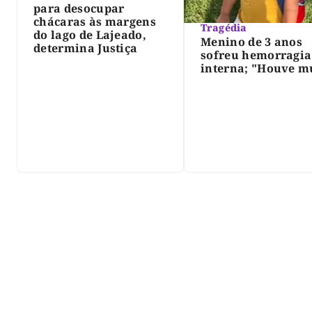
para desocupar
chácaras às margens
Tragédia
do lago de Lajeado,
Menino de 3 anos
determina Justiça
sofreu hemorragia
interna; "Houve m
violência", diz dir
do IML