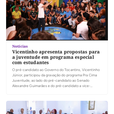
Notícias
Vicentinho apresenta propostas para
a juventude em programa especial
com estudantes
O pré-candidato ao Governo do Tocantins, Vicentinho
Júnior, participou da gravação do programa Pra Cima
Juventude, ao lado do pré-candidato ao Senado
Alexandre Guimarães e do pré-candidato a vice-
governador Amélio Cayres. O programa, que será
exibido nos próximos dias, reuniu estudantes de
diversas instituições de ensino superior em um
formato inovador, marcado pelo diálogo direto […]