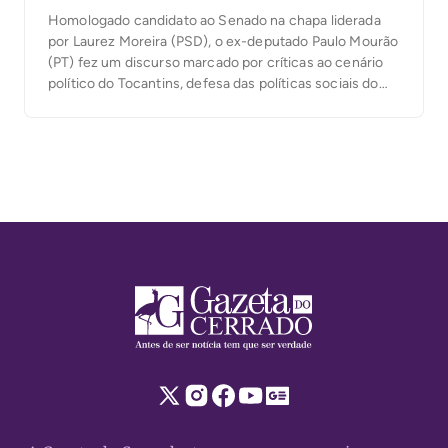
Homologado candidato ao Senado na chapa liderada
por Laurez Moreira (PSD), o ex-deputado Paulo Mourão
(PT) fez um discurso marcado por críticas ao cenário
político do Tocantins, defesa das políticas sociais do
governo Lula e ataques à corrupção. Em diversos
momentos, afirmou que o Estado perdeu o rumo e
conclamou os apoiadores a transformar a […]