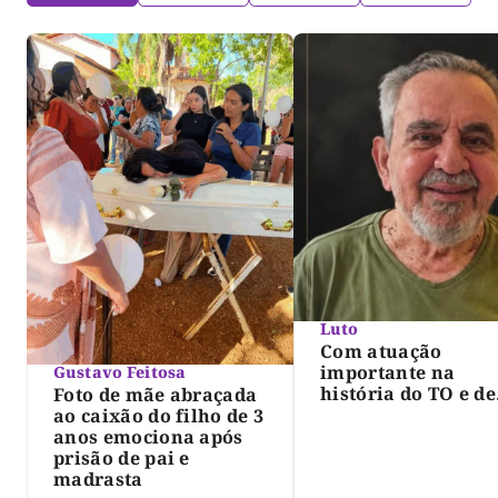
Luto
Com atuação
importante na
Gustavo Feitosa
história do TO e de
Foto de mãe abraçada
Palmas, morre Isra
ao caixão do filho de 3
Siqueira; Palmas
anos emociona após
decreta luto oficia
prisão de pai e
três dias
madrasta