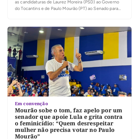
as candidaturas de Laurez Moreira (PSD) ao Governo
do Tocantins e de Paulo Mourão (PT) ao Senado para
traçar um paralelo entre sua própria trajetória política e
o cenário tocantinense. Em discurso nesta terça-feira,
4, em Palmas, ele afirmou que […]
Em convenção
Mourão sobe o tom, faz apelo por um
senador que apoie Lula e grita contra
o feminicídio: “Quem desrespeitar
mulher não precisa votar no Paulo
Mourão”