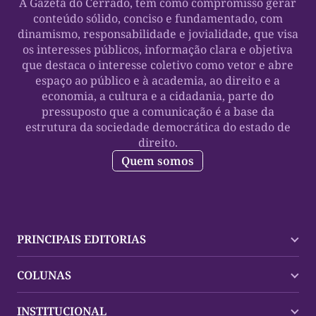
A Gazeta do Cerrado, tem como compromisso gerar
conteúdo sólido, conciso e fundamentado, com
dinamismo, responsabilidade e jovialidade, que visa
os interesses públicos, informação clara e objetiva
que destaca o interesse coletivo como vetor e abre
espaço ao público e à academia, ao direito e a
economia, a cultura e a cidadania, parte do
pressuposto que a comunicação é a base da
estrutura da sociedade democrática do estado de
direito.
Quem somos
PRINCIPAIS EDITORIAS
Últimas Notícias
COLUNAS
Palmas
Tocantins
Trocando em Miúdos
INSTITUCIONAL