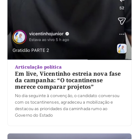
Articulação política
Em live, Vicentinho estreia nova fase
da campanha: “O tocantinense
merece comparar projetos”
No dia seguinte à convenção, o candidato conversou
com os tocantinenses, agradeceu a mobilização e
destacou as prioridades da caminhada rumo ao
Governo do Estado