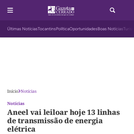
Últimas Notícias
Tocantins
Política
Oportunidades
Boas Notícias
Turis
Início
Notícias
Notícias
Aneel vai leiloar hoje 13 linhas
de transmissão de energia
elétrica