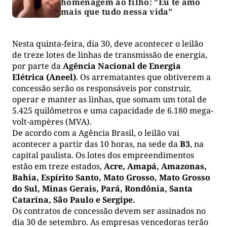
homenagem ao filho: "Eu te amo
mais que tudo nessa vida"
Nesta quinta-feira, dia 30, deve acontecer o leilão
de treze lotes de linhas de transmissão de energia,
por parte da
Agência Nacional de Energia
Elétrica (Aneel)
. Os arrematantes que obtiverem a
concessão serão os responsáveis por construir,
operar e manter as linhas, que somam um total de
5.425 quilômetros e uma capacidade de 6.180 mega-
volt-ampères (MVA).
De acordo com a Agência Brasil, o leilão vai
acontecer a partir das 10 horas, na sede da
B3
, na
capital paulista. Os lotes dos empreendimentos
estão em treze estados,
Acre, Amapá, Amazonas,
Bahia, Espírito Santo, Mato Grosso, Mato Grosso
do Sul, Minas Gerais, Pará, Rondônia, Santa
Catarina, São Paulo e Sergipe.
Os contratos de concessão devem ser assinados no
dia 30 de setembro. As empresas vencedoras terão