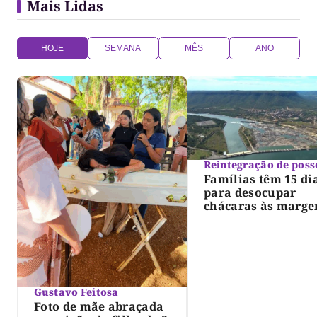
Mais Lidas
HOJE
SEMANA
MÊS
ANO
Reintegração de poss
Famílias têm 15 di
para desocupar
chácaras às marge
do lago de Lajeado
determina Justiça
Gustavo Feitosa
Foto de mãe abraçada