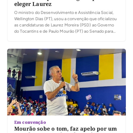
eleger Laurez
O ministro do Desenvolvimento e Assistência Social,
Wellington Dias (PT), usou a convenção que oficializou
as candidaturas de Laurez Moreira (PSD) ao Governo
do Tocantins e de Paulo Mourão (PT) ao Senado para
traçar um paralelo entre sua própria trajetória política e
o cenário tocantinense. Em discurso nesta terça-feira,
4, em Palmas, ele afirmou que […]
Em convenção
Mourão sobe o tom, faz apelo por um