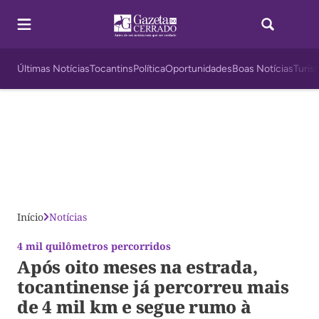
Últimas Notícias
Tocantins
Política
Oportunidades
Boas Notícias
Turis
Início
Notícias
4 mil quilômetros percorridos
Após oito meses na estrada,
tocantinense já percorreu mais
de 4 mil km e segue rumo à