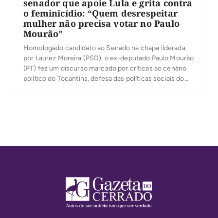
senador que apoie Lula e grita contra
o feminicídio: “Quem desrespeitar
mulher não precisa votar no Paulo
Mourão”
Homologado candidato ao Senado na chapa liderada
por Laurez Moreira (PSD), o ex-deputado Paulo Mourão
(PT) fez um discurso marcado por críticas ao cenário
político do Tocantins, defesa das políticas sociais do
governo Lula e ataques à corrupção. Em diversos
momentos, afirmou que o Estado perdeu o rumo e
conclamou os apoiadores a transformar a […]