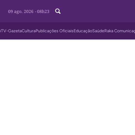
09 ago. 2026
-
08h23
o
TV-Gazeta
Cultura
Publicações Oficiais
Educação
Saúde
Raka Comunica