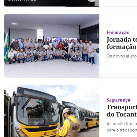
Formação
Jornada t
formação 
Os novos alunos
Segurança
Transport
do Tocant
Inspeção tem o 
para o transpo