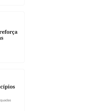
reforça
ns
cípios
equadas