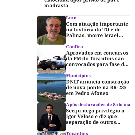
madrasta
Luto
Com atuação importante
na história do TO e de
Palmas, morre Israel
Siqueira; Palmas decreta
luto oficial de três dias
Confira
Aprovados em concursos
da PM do Tocantins são
convocados para fase de
inclusão e posse
Municípios
DNIT anuncia construção
de nova ponte na BR-235
em Pedro Afonso
Após declarações de Sabrina
Seciju nega privilégio a
Igor Veloso e diz que
separação de outros
presos é medida de
segurança
Tocantins