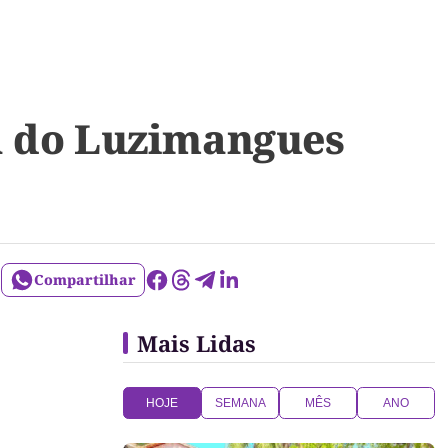
a do Luzimangues
Compartilhar
Mais Lidas
HOJE
SEMANA
MÊS
ANO