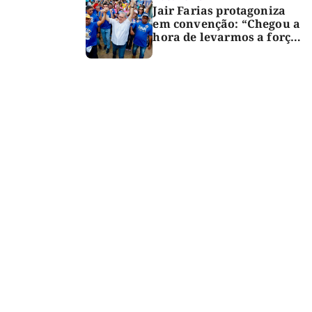
Jair Farias protagoniza
em convenção: “Chegou a
hora de levarmos a força
do Bico para o Congresso”