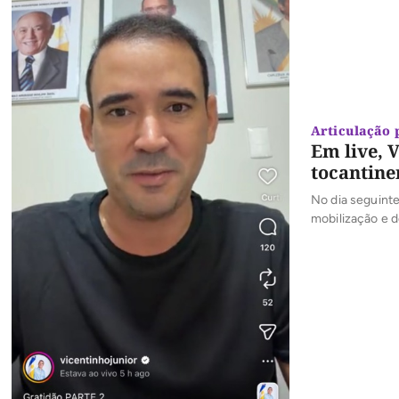
Articulação p
Em live, 
tocantine
No dia seguint
mobilização e 