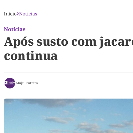
Início
Notícias
Notícias
Após susto com jaca
continua
Maju Cotrim