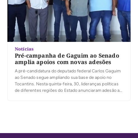
Notícias
Pré-campanha de Gaguim ao Senado
amplia apoios com novas adesões
A pré-candidatura do deputado federal Carlos Gaguim
ao Senado segue ampliando sua base de apoio no
Tocantins. Nesta quinta-feira, 30, lideranças políticas
de diferentes regiões do Estado anunciaram adesão ao
projeto, entre elas o presidente municipal do MDB de
Santa Rosa do Tocantins, Albison da Cruz, o vereador
Alcione Ferreira, a prefeita de Alvorada, Thaynara […]