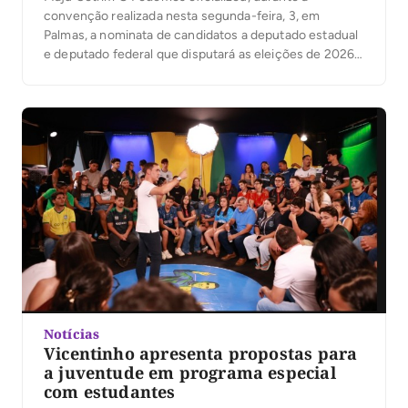
convenção realizada nesta segunda-feira, 3, em
Palmas, a nominata de candidatos a deputado estadual
e deputado federal que disputará as eleições de 2026.
A legenda, presidida no Tocantins pelo prefeito de
Palmas, Eduardo Siqueira Campos, também confirmou
as candidaturas de Ronaldo Dimas e Vanderlei
Luxemburgo ao Senado Federal. […]
Notícias
Vicentinho apresenta propostas para
a juventude em programa especial
com estudantes