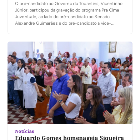
O pré-candidato ao Governo do Tocantins, Vicentinho
Júnior, participou da gravação do programa Pra Cima
Juventude, ao lado do pré-candidato ao Senado
Alexandre Guimarães e do pré-candidato a vice-
governador Amélio Cayres. O programa, que será
exibido nos próximos dias, reuniu estudantes de
diversas instituições de ensino superior em um
formato inovador, marcado pelo diálogo direto […]
Notícias
Eduardo Gomes homenageia Siqueira