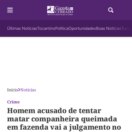
Últimas Notícias
Tocantins
Política
Oportunidades
Boas Notícias
Turis
Início
Notícias
Crime
Homem acusado de tentar
matar companheira queimada
em fazenda vai a julgamento no