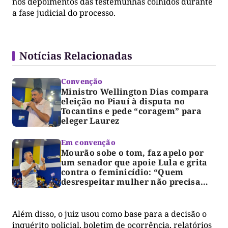
nos depoimentos das testemunhas colhidos durante
a fase judicial do processo.
Notícias Relacionadas
Convenção
Ministro Wellington Dias compara
eleição no Piauí à disputa no
Tocantins e pede “coragem” para
eleger Laurez
Em convenção
Mourão sobe o tom, faz apelo por
um senador que apoie Lula e grita
contra o feminicídio: “Quem
desrespeitar mulher não precisa
votar no Paulo Mourão”
Além disso, o juiz usou como base para a decisão o
inquérito policial, boletim de ocorrência, relatórios