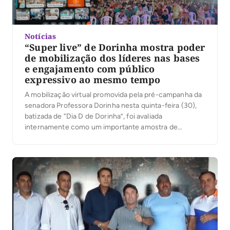
Notícias
“Super live” de Dorinha mostra poder
de mobilização dos líderes nas bases
e engajamento com público
expressivo ao mesmo tempo
A mobilização virtual promovida pela pré-campanha da
senadora Professora Dorinha nesta quinta-feira (30),
batizada de “Dia D de Dorinha”, foi avaliada
internamente como um importante amostra de
engajamento da base política e reforçou o entusiasmo
da coordenação da campanha para a convenção
marcada para o próximo dia 5 de agosto. Conforme
apurou a Gazeta junto […]