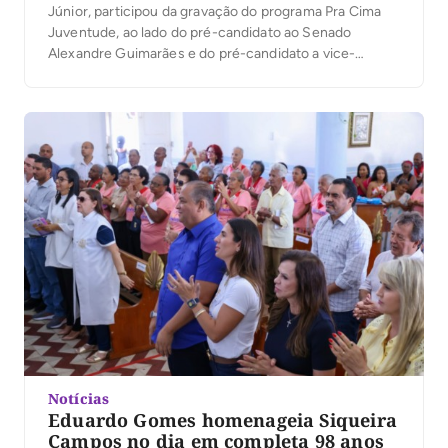
Júnior, participou da gravação do programa Pra Cima
Juventude, ao lado do pré-candidato ao Senado
Alexandre Guimarães e do pré-candidato a vice-
governador Amélio Cayres. O programa, que será
exibido nos próximos dias, reuniu estudantes de
diversas instituições de ensino superior em um
formato inovador, marcado pelo diálogo direto […]
Notícias
Eduardo Gomes homenageia Siqueira
Campos no dia em completa 98 anos