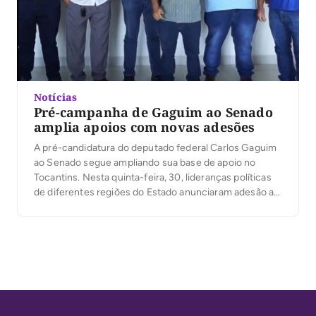
Notícias
Pré-campanha de Gaguim ao Senado
amplia apoios com novas adesões
A pré-candidatura do deputado federal Carlos Gaguim
ao Senado segue ampliando sua base de apoio no
Tocantins. Nesta quinta-feira, 30, lideranças políticas
de diferentes regiões do Estado anunciaram adesão ao
projeto, entre elas o presidente municipal do MDB de
Santa Rosa do Tocantins, Albison da Cruz, o vereador
Alcione Ferreira, a prefeita de Alvorada, Thaynara […]