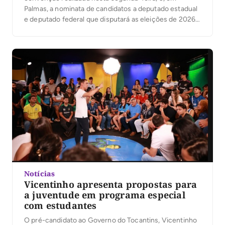
Palmas, a nominata de candidatos a deputado estadual
e deputado federal que disputará as eleições de 2026.
A legenda, presidida no Tocantins pelo prefeito de
Palmas, Eduardo Siqueira Campos, também confirmou
as candidaturas de Ronaldo Dimas e Vanderlei
Luxemburgo ao Senado Federal. […]
Notícias
Vicentinho apresenta propostas para
a juventude em programa especial
com estudantes
O pré-candidato ao Governo do Tocantins, Vicentinho