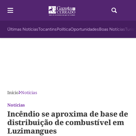
Últimas Notícias
Tocantins
Política
Oportunidades
Boas Notícias
Turis
Início
Notícias
Notícias
Incêndio se aproxima de base de
distribuição de combustível em
Luzimangues