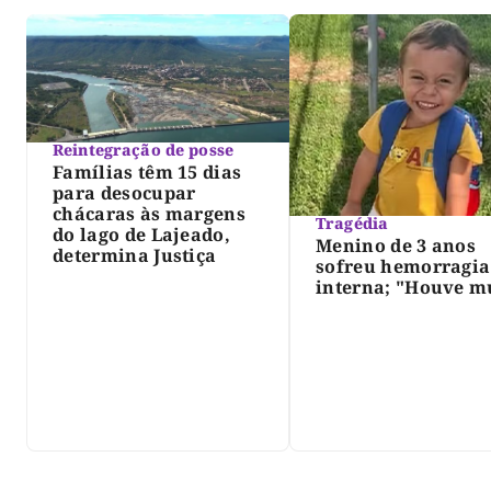
Reintegração de posse
Famílias têm 15 dias
para desocupar
chácaras às margens
Tragédia
do lago de Lajeado,
Menino de 3 anos
determina Justiça
sofreu hemorragia
interna; "Houve m
violência", diz dir
do IML