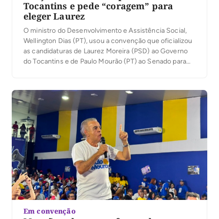
Tocantins e pede “coragem” para
eleger Laurez
O ministro do Desenvolvimento e Assistência Social,
Wellington Dias (PT), usou a convenção que oficializou
as candidaturas de Laurez Moreira (PSD) ao Governo
do Tocantins e de Paulo Mourão (PT) ao Senado para
traçar um paralelo entre sua própria trajetória política e
o cenário tocantinense. Em discurso nesta terça-feira,
4, em Palmas, ele afirmou que […]
Em convenção