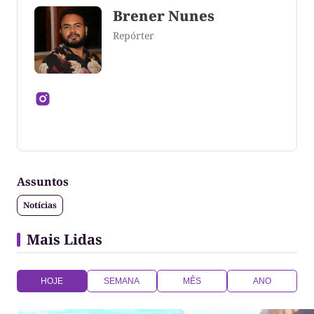
Brener Nunes
Repórter
Jornalista formado pela Universidade Federal do
Tocantins
Assuntos
Notícias
Mais Lidas
HOJE
SEMANA
MÊS
ANO