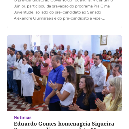
O pré-candidato ao Governo do Tocantins, Vicentinho
Júnior, participou da gravação do programa Pra Cima
Juventude, ao lado do pré-candidato ao Senado
Alexandre Guimarães e do pré-candidato a vice-
governador Amélio Cayres. O programa, que será
exibido nos próximos dias, reuniu estudantes de
diversas instituições de ensino superior em um
formato inovador, marcado pelo diálogo direto […]
Notícias
Eduardo Gomes homenageia Siqueira