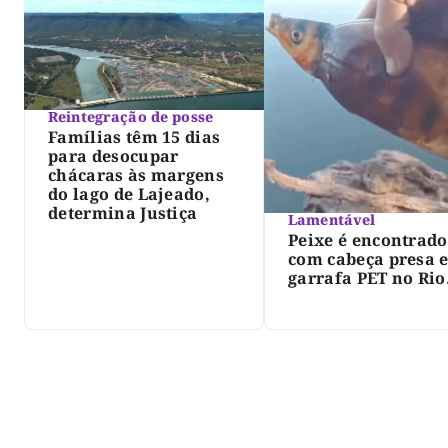
Reintegração de posse
Famílias têm 15 dias
para desocupar
chácaras às margens
do lago de Lajeado,
determina Justiça
Lamentável
Peixe é encontrado
com cabeça presa 
garrafa PET no Rio
Javaés e vídeo aler
para impacto do li
nos rios