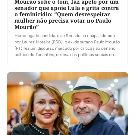
Mourão sobe o tom, faz apelo por um
senador que apoie Lula e grita contra
o feminicídio: “Quem desrespeitar
mulher não precisa votar no Paulo
Mourão”
Homologado candidato ao Senado na chapa liderada
por Laurez Moreira (PSD), o ex-deputado Paulo Mourão
(PT) fez um discurso marcado por críticas ao cenário
político do Tocantins, defesa das políticas sociais do
governo Lula e ataques à corrupção. Em diversos
momentos, afirmou que o Estado perdeu o rumo e
conclamou os apoiadores a transformar a […]