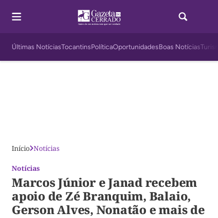
Últimas Notícias
Tocantins
Política
Oportunidades
Boas Notícias
Turis
Início
Notícias
Notícias
Marcos Júnior e Janad recebem
apoio de Zé Branquim, Balaio,
Gerson Alves, Nonatão e mais de