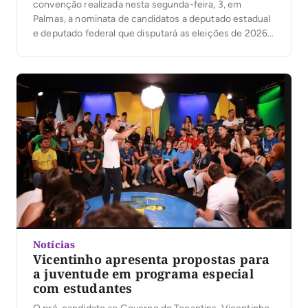
convenção realizada nesta segunda-feira, 3, em
Palmas, a nominata de candidatos a deputado estadual
e deputado federal que disputará as eleições de 2026.
A legenda, presidida no Tocantins pelo prefeito de
Palmas, Eduardo Siqueira Campos, também confirmou
as candidaturas de Ronaldo Dimas e Vanderlei
Luxemburgo ao Senado Federal. […]
Notícias
Vicentinho apresenta propostas para
a juventude em programa especial
com estudantes