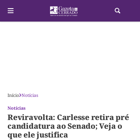
Últimas Notícias
Tocantins
Política
Oportunidades
Boas Notícias
Turis
Início
Notícias
Notícias
Reviravolta: Carlesse retira pré
candidatura ao Senado; Veja o
que ele justifica