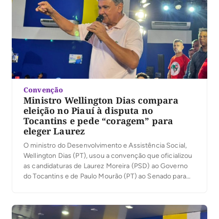
Convenção
Ministro Wellington Dias compara
eleição no Piauí à disputa no
Tocantins e pede “coragem” para
eleger Laurez
O ministro do Desenvolvimento e Assistência Social,
Wellington Dias (PT), usou a convenção que oficializou
as candidaturas de Laurez Moreira (PSD) ao Governo
do Tocantins e de Paulo Mourão (PT) ao Senado para
traçar um paralelo entre sua própria trajetória política e
o cenário tocantinense. Em discurso nesta terça-feira,
4, em Palmas, ele afirmou que […]