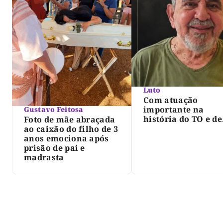
Luto
Com atuação
importante na
Gustavo Feitosa
história do TO e de
Foto de mãe abraçada
Palmas, morre Isra
ao caixão do filho de 3
Siqueira; Palmas
anos emociona após
decreta luto oficia
prisão de pai e
três dias
madrasta