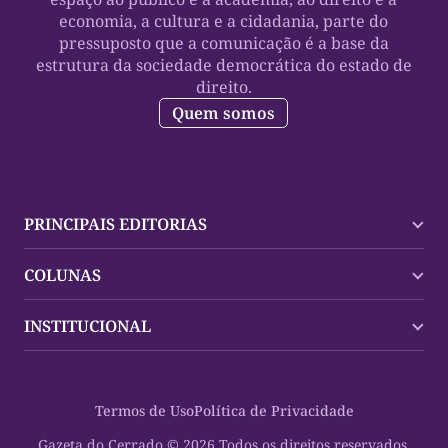
economia, a cultura e a cidadania, parte do
pressuposto que a comunicação é a base da
estrutura da sociedade democrática do estado de
direito.
Quem somos
PRINCIPAIS EDITORIAS
Últimas Notícias
COLUNAS
Palmas
Tocantins
Trocando em Miúdos
INSTITUCIONAL
Mundo
Policial
Política
Cultura Dinâmica
Midia Kit
Polícia
Saudabilidade
Contato
Termos de Uso
Política de Privacidade
Oportunidades
Planeta Vivo
Sobre
Cultura
Espaço Cidadania
Gazeta do Cerrado © 2026 Todos os direitos reservados.