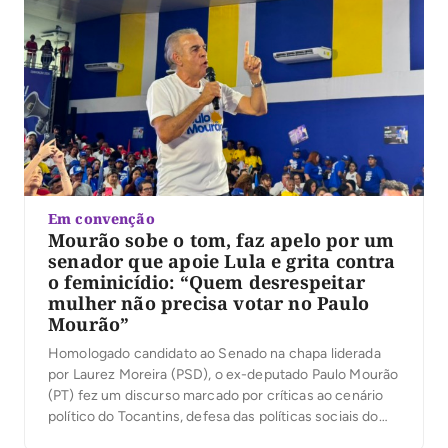
Em convenção
Mourão sobe o tom, faz apelo por um
senador que apoie Lula e grita contra
o feminicídio: “Quem desrespeitar
mulher não precisa votar no Paulo
Mourão”
Homologado candidato ao Senado na chapa liderada
por Laurez Moreira (PSD), o ex-deputado Paulo Mourão
(PT) fez um discurso marcado por críticas ao cenário
político do Tocantins, defesa das políticas sociais do
governo Lula e ataques à corrupção. Em diversos