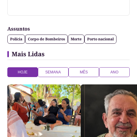
Jornalista formado pela Universidade Federal do
Tocantins
Assuntos
Polícia
Corpo de Bombeiros
Morte
Porto nacional
Mais Lidas
HOJE
SEMANA
MÊS
ANO