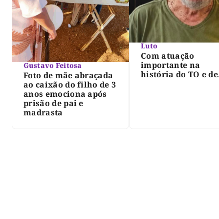
Luto
Com atuação
importante na
Gustavo Feitosa
história do TO e de
Foto de mãe abraçada
Palmas, morre Isra
ao caixão do filho de 3
Siqueira; Palmas
anos emociona após
decreta luto oficia
prisão de pai e
três dias
madrasta