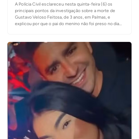
A Polícia Civil esclareceu nesta quinta-feira (6) os
principais pontos da investigação sobre a morte de
Gustavo Veloso Feitosa, de 3 anos, em Palmas, e
explicou por que o pai do menino não foi preso no dia
do ocorrido. Em coletiva de imprensa, o delegado
Eduardo Menezes, da Delegacia de Homicídios e
Proteção à Pessoa […]