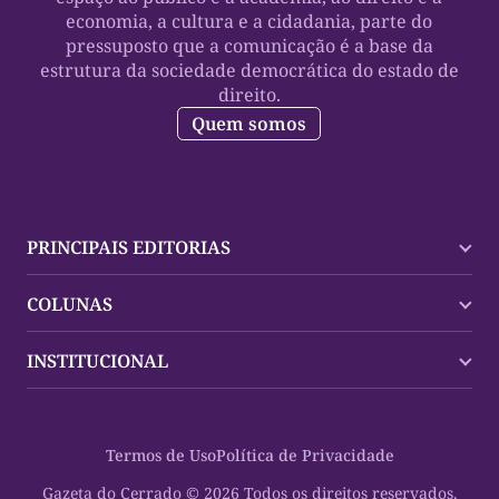
economia, a cultura e a cidadania, parte do
pressuposto que a comunicação é a base da
estrutura da sociedade democrática do estado de
direito.
Quem somos
PRINCIPAIS EDITORIAS
Últimas Notícias
COLUNAS
Palmas
Tocantins
Trocando em Miúdos
INSTITUCIONAL
Mundo
Policial
Política
Cultura Dinâmica
Midia Kit
Polícia
Saudabilidade
Contato
Termos de Uso
Política de Privacidade
Oportunidades
Planeta Vivo
Sobre
Cultura
Espaço Cidadania
Gazeta do Cerrado © 2026 Todos os direitos reservados.