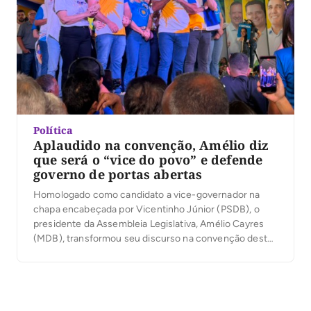
Política
Aplaudido na convenção, Amélio diz
que será o “vice do povo” e defende
governo de portas abertas
Homologado como candidato a vice-governador na
chapa encabeçada por Vicentinho Júnior (PSDB), o
presidente da Assembleia Legislativa, Amélio Cayres
(MDB), transformou seu discurso na convenção desta
quarta-feira, 5, em um relato de origem humilde no
Bico do Papagaio e em uma defesa de um governo
mais próximo da população. Diante da militância
reunida no estacionamento […]