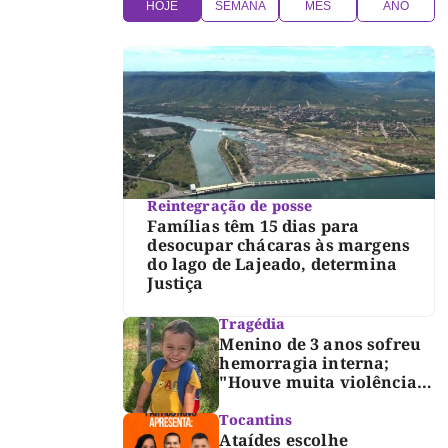
HOJE
SEMANA
MÊS
ANO
Reintegração de posse
Famílias têm 15 dias para
desocupar chácaras às margens
do lago de Lajeado, determina
Justiça
Tragédia
Menino de 3 anos sofreu
hemorragia interna;
"Houve muita violência",
diz diretor do IML
Tocantins
Ataídes escolhe