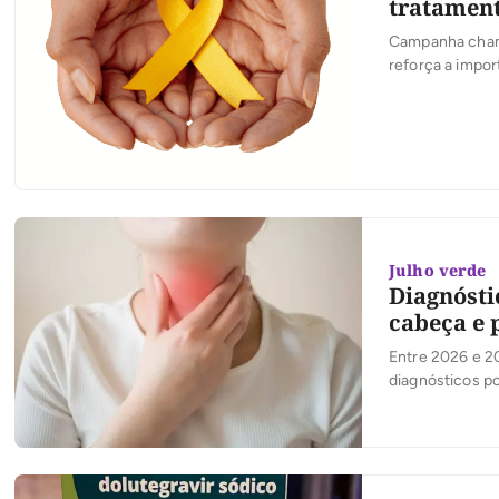
tratament
Campanha chama
reforça a impo
Julho verde
Diagnósti
cabeça e 
Entre 2026 e 2
diagnósticos po