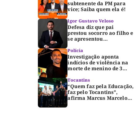
subtenente da PM para
vice; Saiba quem ela é!
Igor Gustavo Veloso
Defesa diz que pai
prestou socorro ao filho e
se apresentou
espontaneamente à
polícia após morte de
Polícia
criança de 3 anos
Investigação aponta
indícios de violência na
morte de menino de 3
anos em Palmas
Tocantins
“Quem faz pela Educação,
faz pelo Tocantins”,
afirma Marcus Marcelo
durante reunião com
professores e lideranças
em Palmas