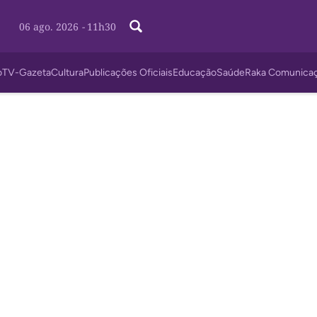
06 ago. 2026
-
11h30
o
TV-Gazeta
Cultura
Publicações Oficiais
Educação
Saúde
Raka Comunica