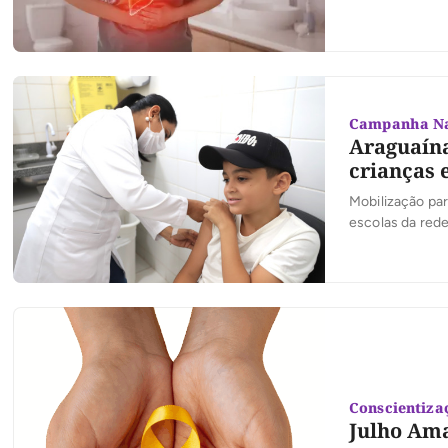
Campanha Na
Araguaín
crianças e
Mobilização par
escolas da red
Conscientiza
Julho Ama