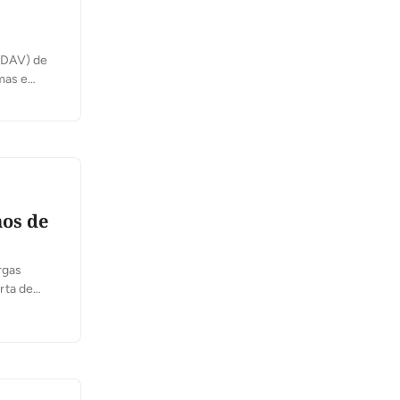
ª DAV) de
mas e
apresenta
hos de
rgas
rta de
-feira, 16,