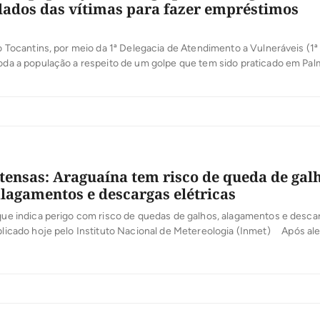
dados das vítimas para fazer empréstimos
s
 do Tocantins, por meio da 1ª Delegacia de Atendimento a Vulneráveis (1
toda a população a respeito de um golpe que tem sido praticado em Pal
rior do Estado. Trata-se do golpe do vale-gás, em que uma pessoa se 
 de idosos, passando-se […]
tensas: Araguaína tem risco de queda de gal
alagamentos e descargas elétricas
 que indica perigo com risco de quedas de galhos, alagamentos e desca
ublicado hoje pelo Instituto Nacional de Metereologia (Inmet) Após ale
 divulgado pelo Instituto Nacional de Metereologia (Inmet) nesta quinta
de Araguaína dá dicas à comunidade quanto a ações de segurança […]