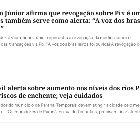
o Júnior afirma que revogação sobre Pix é u
as também serve como alerta: “A voz dos bras
a”
eral Vicentinho Júnior repercutiu a revogação da medida sobre o
as transações via Pix. “A voz dos brasileiros foi ouvida! A revogação d
do Pix é um alívio, mas também serve como alerta. Não podemos permi
icultem a vida de quem já enfrenta tantos desafios. A economia só […]
vil alerta sobre aumento nos níveis dos rios 
riscos de enchente; veja cuidados
edor do município de Paranã. Temporais devem atingir a cidade pelo me
ro. Os moradores de Paranã, no sul do Tocantins, precisam ficar atento
dos rios Palma e Paranã podem aumentar com a chuva prevista para a re