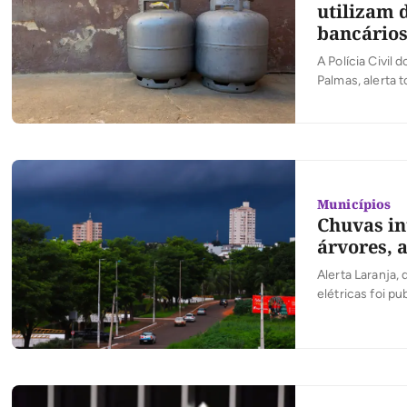
utilizam 
bancário
A Polícia Civil
Palmas, alerta 
também no inte
em residências
Municípios
Chuvas in
árvores, 
Alerta Laranja,
elétricas foi p
chuvas intensas
a Defesa Civil 