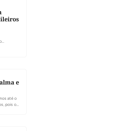
m
ileiros
o
tir
Palma e
nos até o
s, pois os
gião. Os