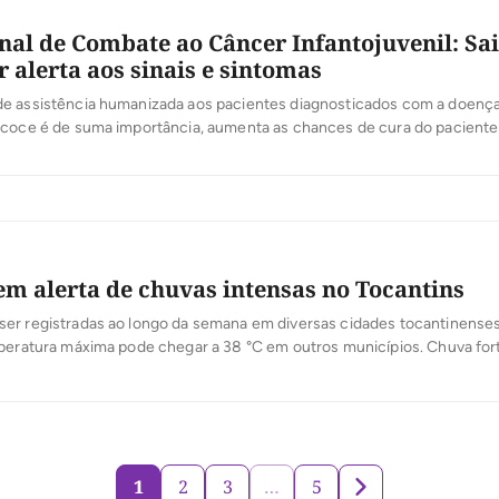
nal de Combate ao Câncer Infantojuvenil: Sa
r alerta aos sinais e sintomas
e assistência humanizada aos pacientes diagnosticados com a doenç
ecoce é de suma importância, aumenta as chances de cura do paciente
 o tipo de tumor, cerca de 80% O câncer infantojuvenil faz parte de 
enças que têm em comum a proliferação descontrolada […]
m alerta de chuvas intensas no Tocantins
er registradas ao longo da semana em diversas cidades tocantinenses
mperatura máxima pode chegar a 38 °C em outros municípios. Chuva for
Palmas — Foto: Ana Paula Rehbein/TV Anhanguera O início da semana f
uvas em diversas cidades do Tocantins, com a previsão de que mais […
1
2
3
…
5