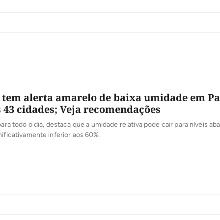
tuto Nacional de Meteorologia (Inmet). O alerta de tempestade começ
a (13) e abrange as regiões central e sul […]
 tem alerta amarelo de baixa umidade em P
 43 cidades; Veja recomendações
para todo o dia, destaca que a umidade relativa pode cair para níveis ab
nificativamente inferior aos 60%.