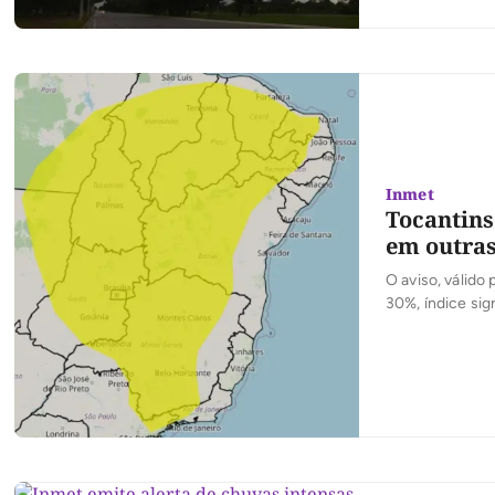
segundo o Insti
nesta terça-feir
Inmet
Tocantins
em outras
O aviso, válido 
30%, índice sig