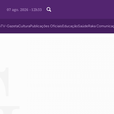
07 ago. 2026
-
12h34
o
TV-Gazeta
Cultura
Publicações Oficiais
Educação
Saúde
Raka Comunica