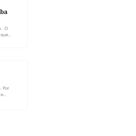
iba
a. O
 que
um grupo
. Por
te
oi
]