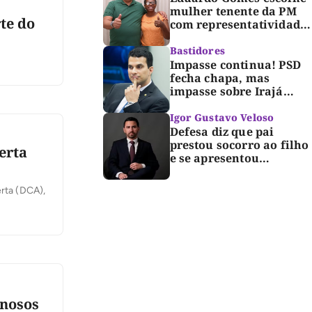
mulher tenente da PM
te do
com representatividade
e trajetória de
superação para compor
Bastidores
segunda suplência ao
Impasse continua! PSD
Senado
fecha chapa, mas
impasse sobre Irajá
segue até o limite do
prazo no TRE; Laurez diz
Igor Gustavo Veloso
que nome dele não foi
Defesa diz que pai
homologado
prestou socorro ao filho
erta
e se apresentou
espontaneamente à
polícia após morte de
erta (DCA),
criança de 3 anos
inosos