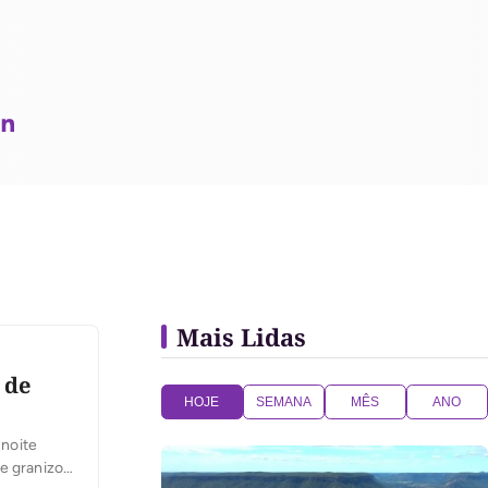
Mais Lidas
 de
HOJE
SEMANA
MÊS
ANO
 noite
e granizo,