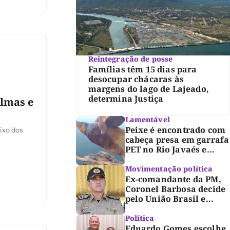
ou a valer
Reintegração de posse
Famílias têm 15 dias para
desocupar chácaras às
margens do lago de Lajeado,
determina Justiça
almas e
Lamentável
Peixe é encontrado com
aixo dos
cabeça presa em garrafa
PET no Rio Javaés e
vídeo alerta para
impacto do lixo nos rios
Movimentação política
Ex-comandante da PM,
Coronel Barbosa decide
pelo União Brasil e
reforça chapa federal de
Dorinha
Política
Eduardo Gomes escolhe