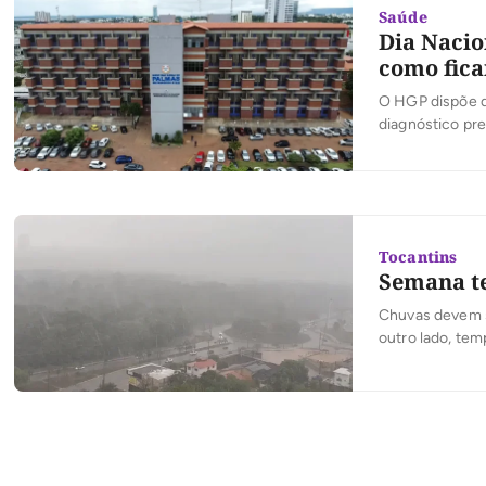
Saúde
Dia Nacio
como fica
O HGP dispõe d
diagnóstico pr
variam conforme
de diversas do
Tocantins
Semana te
Chuvas devem s
outro lado, te
registrada em 
marcado por ch