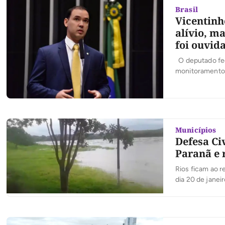
Brasil
Vicentinh
alívio, m
foi ouvid
O deputado fed
monitoramento d
monitoramento 
medidas que dif
Municípios
Defesa Ci
Paranã e 
Rios ficam ao r
dia 20 de janei
níveis da água 
temporais […]