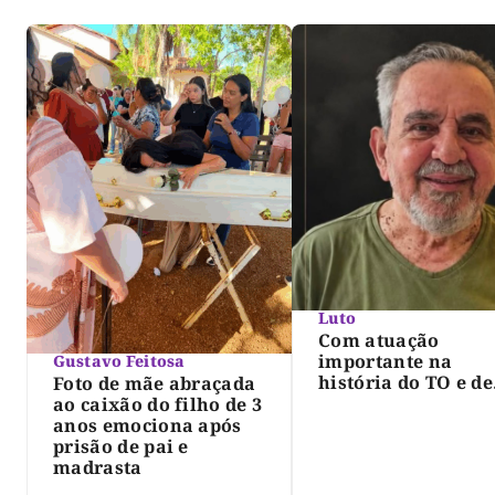
Luto
Com atuação
importante na
Gustavo Feitosa
história do TO e de
Foto de mãe abraçada
Palmas, morre Isra
ao caixão do filho de 3
Siqueira; Palmas
anos emociona após
decreta luto oficia
prisão de pai e
três dias
madrasta