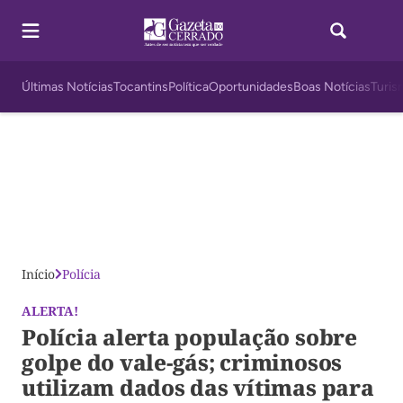
Últimas Notícias
Tocantins
Política
Oportunidades
Boas Notícias
Turis
Início
Polícia
ALERTA!
Polícia alerta população sobre
golpe do vale-gás; criminosos
utilizam dados das vítimas para