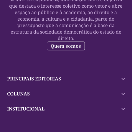
que destaca o interesse coletivo como vetor e abre
espaço ao público e à academia, ao direito e a
economia, a cultura e a cidadania, parte do
pressuposto que a comunicação é a base da
estrutura da sociedade democrática do estado de
direito.
Quem somos
PRINCIPAIS EDITORIAS
Últimas Notícias
COLUNAS
Palmas
Tocantins
Trocando em Miúdos
INSTITUCIONAL
Mundo
Policial
Política
Cultura Dinâmica
Midia Kit
Polícia
Saudabilidade
Contato