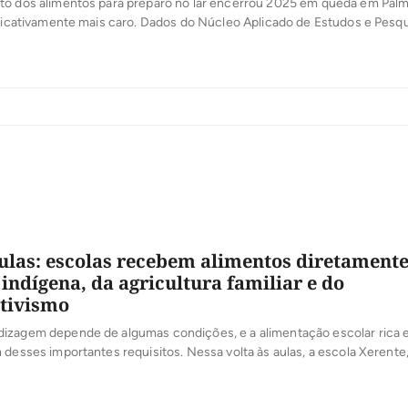
to dos alimentos para preparo no lar encerrou 2025 em queda em Pal
ificativamente mais caro. Dados do Núcleo Aplicado de Estudos e Pesq
ais (NAEPE) revelam que a alimentação fora de casa acumulou inflaç
— um movimento oposto ao da cesta básica, que registrou deflação […
aulas: escolas recebem alimentos diretament
indígena, da agricultura familiar e do
tivismo
izagem depende de algumas condições, e a alimentação escolar rica
 desses importantes requisitos. Nessa volta às aulas, a escola Xerente
ocantínia (TO), é um exemplo do avanço na compra direta de agricultor
a própria comunidade. São tios, pais e avós que contribuem para […]