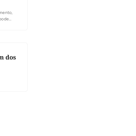
imento,
 pode
 nas
da
m dos