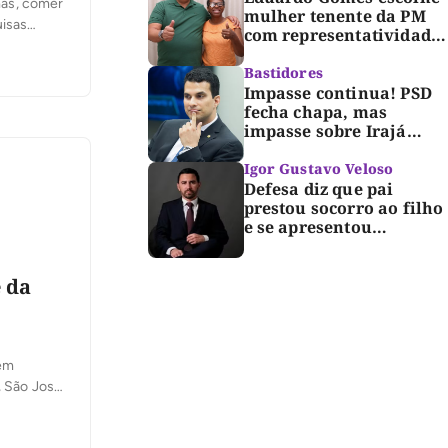
mas, comer
mulher tenente da PM
uisas
com representatividade
ão de
e trajetória de
]
superação para compor
Bastidores
segunda suplência ao
Impasse continua! PSD
Senado
fecha chapa, mas
impasse sobre Irajá
segue até o limite do
prazo no TRE; Laurez diz
Igor Gustavo Veloso
que nome dele não foi
Defesa diz que pai
homologado
prestou socorro ao filho
e se apresentou
espontaneamente à
polícia após morte de
criança de 3 anos
e da
 em
, São José,
es e