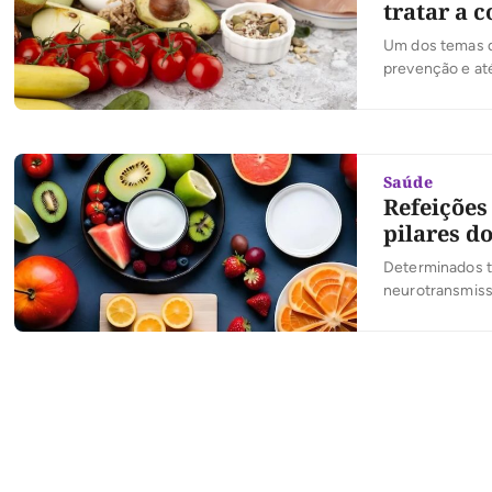
tratar a c
Um dos temas q
prevenção e at
ajudar no contr
articulações e 
Universidade do
Saúde
Refeições
pilares d
Determinados t
neurotransmiss