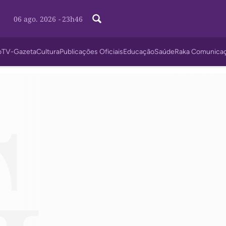
06 ago. 2026
-
23h46
o
TV-Gazeta
Cultura
Publicações Oficiais
Educação
Saúde
Raka Comunica