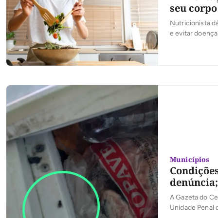
seu corpo
Nutricionista d
e evitar doença
mais rapidamen
diversas formas
Municípios
Condições
denúncia;
A Gazeta do Ce
Unidade Penal 
estaria sendo s