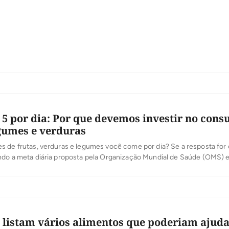
e pode representar risco de contaminação e doenças. Também há […]
5 por dia: Por que devemos investir no con
egumes e verduras
 de frutas, verduras e legumes você come por dia? Se a resposta for 
ndo a meta diária proposta pela Organização Mundial de Saúde (OMS) e
os que apontam esse número “mágico”. O ideal é dividir em duas porçõ
e verduras e legumes. Mas por que priorizar esses alimentos? Dietas ric
s listam vários alimentos que poderiam ajuda