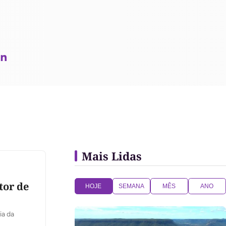
Mais Lidas
tor de
HOJE
SEMANA
MÊS
ANO
ia da