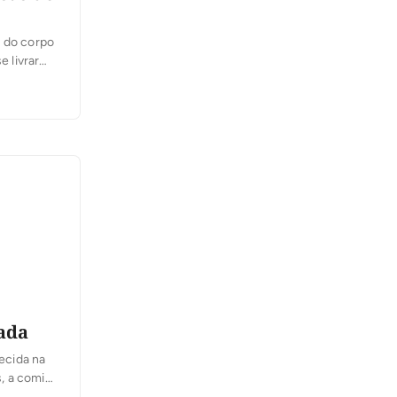
s do corpo
e livrar
. Existem
zada
ecida na
, a comida
 expostas a