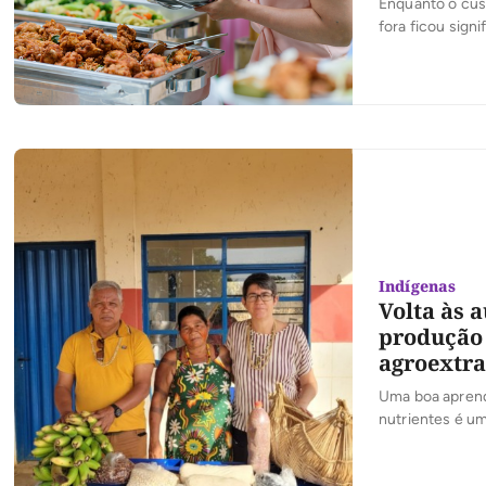
Enquanto o cus
fora ficou sign
Econômico-Soci
10,14% no ano 
Indígenas
Volta às 
produção 
agroextra
Uma boa aprend
nutrientes é um
localizada em T
extrativistas d