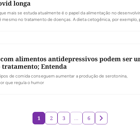
ovid longa
ue mais se estuda atualmente é o papel da alimentação no desenvolv
é mesmo no tratamento de doenças. A dieta cetogênica, por exemplo,
ole da epilepsia. Uma alimentação anti-inflamatória pode diminuir a dor
ajudar a tratar doenças crônicas como diabetes. Agora, pesquisadores 
 Sul […]
 com alimentos antidepressivos podem ser u
o tratamento; Entenda
ipos de comida conseguem aumentar a produção de serotonina,
or que regula o humor
1
2
3
…
6