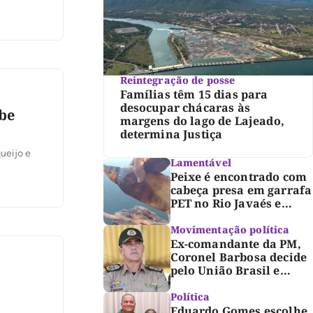
Reintegração de posse
Famílias têm 15 dias para
desocupar chácaras às
be
margens do lago de Lajeado,
determina Justiça
ueijo e
Lamentável
Peixe é encontrado com
cabeça presa em garrafa
PET no Rio Javaés e
vídeo alerta para
impacto do lixo nos rios
Movimentação política
Ex-comandante da PM,
Coronel Barbosa decide
pelo União Brasil e
reforça chapa federal de
Dorinha
Política
Eduardo Gomes escolhe