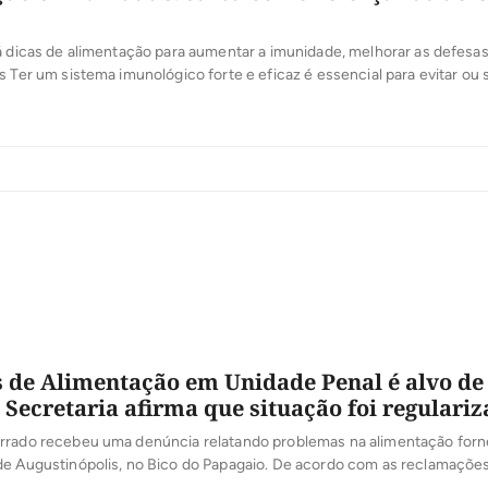
á dicas de alimentação para aumentar a imunidade, melhorar as defesa
s Ter um sistema imunológico forte e eficaz é essencial para evitar ou s
te de doenças – ou seja, é algo extremamente importante para a saúde
 de aumentar a imunidade no dia a dia, […]
 de Alimentação em Unidade Penal é alvo de
 Secretaria afirma que situação foi regulari
rrado recebeu uma denúncia relatando problemas na alimentação forn
de Augustinópolis, no Bico do Papagaio. De acordo com as reclamações
ervida de forma inadequada, com alimentos quase crus, além de frutas