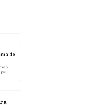
sumo de
cinco,
 por
es de
as em […]
r a