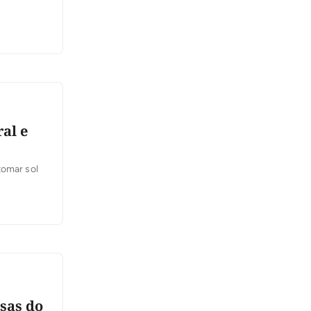
al e
tomar sol
sas do