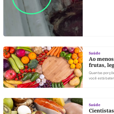
roedores, o qu
Saúde
Ao menos 
frutas, l
Quantas porções
você está bate
diversos estud
frutas e três d
Saúde
Cientista