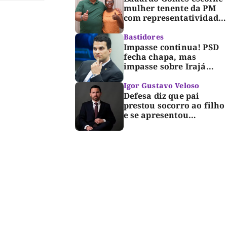
mulher tenente da PM
com representatividade
e trajetória de
superação para compor
Bastidores
segunda suplência ao
Impasse continua! PSD
Senado
fecha chapa, mas
impasse sobre Irajá
segue até o limite do
prazo no TRE; Laurez diz
Igor Gustavo Veloso
que nome dele não foi
Defesa diz que pai
homologado
prestou socorro ao filho
e se apresentou
espontaneamente à
polícia após morte de
criança de 3 anos