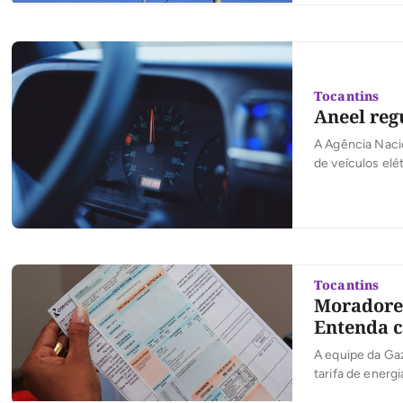
Tocantins. A nov
Tocantins
Aneel reg
A Agência Naci
de veículos elé
serviço, sejam 
têm agora uma r
processos tarif
Tocantins
Moradores
Entenda 
A equipe da Ga
tarifa de energ
reclamou no Fa