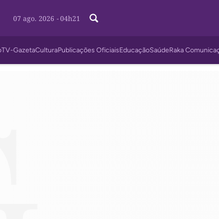
07 ago. 2026
-
04h21
o
TV-Gazeta
Cultura
Publicações Oficiais
Educação
Saúde
Raka Comunica