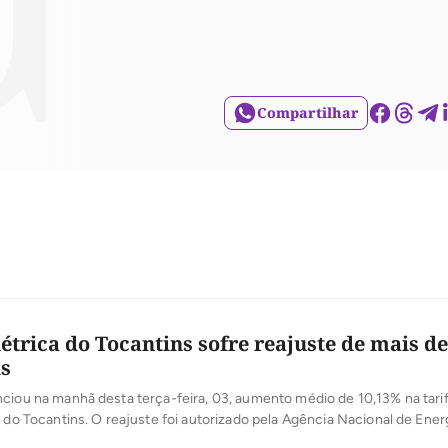
Compartilhar
létrica do Tocantins sofre reajuste de mais d
s
ciou na manhã desta terça-feira, 03, aumento médio de 10,13% na tari
a do Tocantins. O reajuste foi autorizado pela Agência Nacional de Energ
cessionária atende fornece energia a mais de 575 mil unidades consum