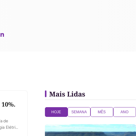
Mais Lidas
e 10%.
HOJE
SEMANA
MÊS
ANO
fa de
ia Elétrica
idores do