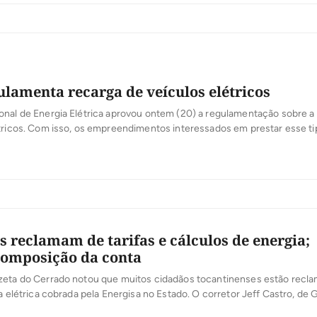
a tarifa começa a valer a partir desta quarta-feira, 4. […]
ulamenta recarga de veículos elétricos
onal de Energia Elétrica aprovou ontem (20) a regulamentação sobre a
tricos. Com isso, os empreendimentos interessados em prestar esse ti
eles distribuidoras, postos de combustíveis ou shopping centers, por 
egulamentação básica, de forma a evitar interferências da atividade n
ários dos […]
 reclamam de tarifas e cálculos de energia;
composição da conta
zeta do Cerrado notou que muitos cidadãos tocantinenses estão recl
ia elétrica cobrada pela Energisa no Estado. O corretor Jeff Castro, de 
cebook de sua fatura do mês de setembro que veio no valor de R$ 281,