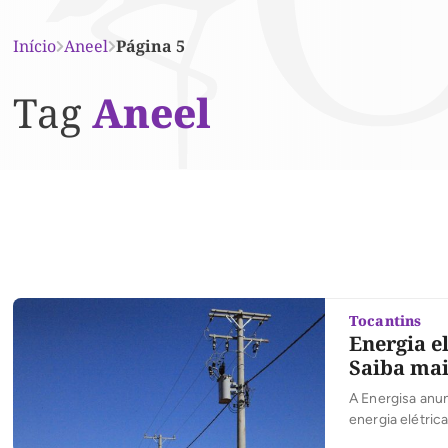
Início
Aneel
Página 5
Tag
Aneel
Tocantins
Energia e
Saiba mai
A Energisa anun
energia elétric
(Aneel). A con