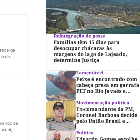
Reintegração de posse
Famílias têm 15 dias para
desocupar chácaras às
 recarga
margens do lago de Lajeado,
po de
determina Justiça
exemplo,
os
Lamentável
Peixe é encontrado com
cabeça presa em garrafa
PET no Rio Javaés e
vídeo alerta para
impacto do lixo nos rios
Movimentação política
Ex-comandante da PM,
Coronel Barbosa decide
pelo União Brasil e
amando da
reforça chapa federal de
Gurupi,
Dorinha
Política
 58.
Eduardo Gomes escolhe