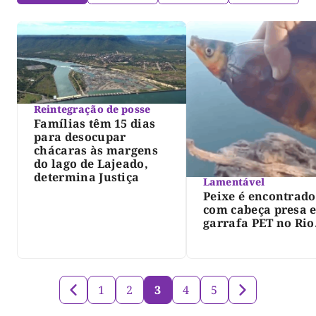
Reintegração de posse
Famílias têm 15 dias
para desocupar
chácaras às margens
do lago de Lajeado,
determina Justiça
Lamentável
Peixe é encontrado
com cabeça presa 
garrafa PET no Rio
Javaés e vídeo aler
para impacto do li
nos rios
1
2
3
4
5