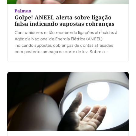
Palmas
Golpe! ANEEL alerta sobre ligação
falsa indicando supostas cobranças
Consumidores estão recebendo ligações atribuídas à
Agência Nacional de Energia Elétrica (ANEEL)
indicando supostas cobranças de contas atrasadas
com posterior ameaça de corte de luz. Sobre o
assunto, a Agência informa que somente entra em
contato com consumidores que previamente
acessaram a Ouvidoria Setorial, a fim de dar retorno às
demandas por eles registradas no […]