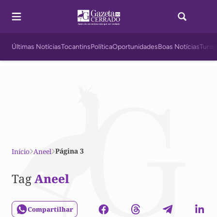
Últimas Notícias
Tocantins
Política
Oportunidades
Boas Notícias
Turis
Página 3
Início
Aneel
Tag
Aneel
Compartilhar