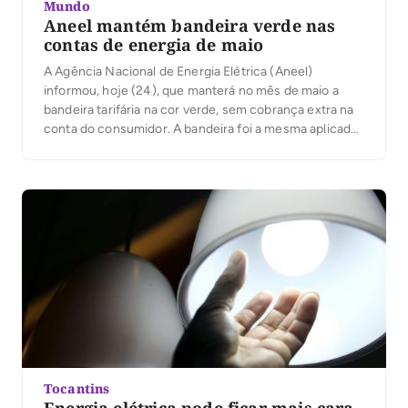
Mundo
Aneel mantém bandeira verde nas
contas de energia de maio
A Agência Nacional de Energia Elétrica (Aneel)
informou, hoje (24), que manterá no mês de maio a
bandeira tarifária na cor verde, sem cobrança extra na
conta do consumidor. A bandeira foi a mesma aplicada
em abril. Este é o quarto mês consecutivo que a
bandeira segue no mesmo patamar. De acordo com a
agência, […]
Tocantins