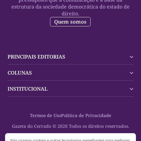
estrutura da sociedade democrática do estado de
direito.
Quem somos
PRINCIPAIS EDITORIAS
Últimas Notícias
COLUNAS
Palmas
Tocantins
Trocando em Miúdos
INSTITUCIONAL
Mundo
Policial
Política
Cultura Dinâmica
Midia Kit
Polícia
Saudabilidade
Contato
Termos de Uso
Política de Privacidade
Oportunidades
Planeta Vivo
Sobre
Cultura
Espaço Cidadania
Gazeta do Cerrado © 2026 Todos os direitos reservados.
Saúde
Turistando Gazeta
Educação
Nosso Direito
Nós usamos cookies e outras tecnologias semelhantes para melhorar