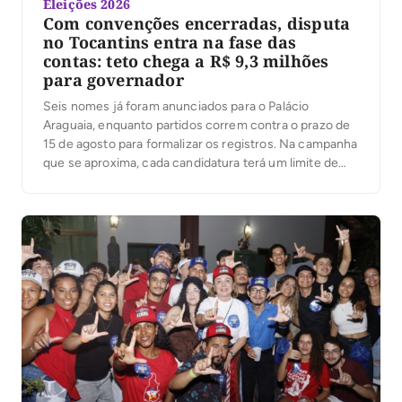
Eleições 2026
Com convenções encerradas, disputa
no Tocantins entra na fase das
contas: teto chega a R$ 9,3 milhões
para governador
Seis nomes já foram anunciados para o Palácio
Araguaia, enquanto partidos correm contra o prazo de
15 de agosto para formalizar os registros. Na campanha
que se aproxima, cada candidatura terá um limite de
despesas; ultrapassá-lo pode gerar multa igual ao valor
excedido. Com as convenções partidárias encerradas
e seis candidaturas anunciadas ao governo do […]