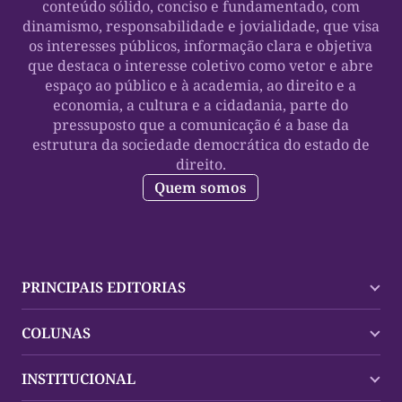
conteúdo sólido, conciso e fundamentado, com
dinamismo, responsabilidade e jovialidade, que visa
os interesses públicos, informação clara e objetiva
que destaca o interesse coletivo como vetor e abre
espaço ao público e à academia, ao direito e a
economia, a cultura e a cidadania, parte do
pressuposto que a comunicação é a base da
estrutura da sociedade democrática do estado de
direito.
Quem somos
PRINCIPAIS EDITORIAS
Últimas Notícias
COLUNAS
Palmas
Tocantins
Trocando em Miúdos
INSTITUCIONAL
Mundo
Policial