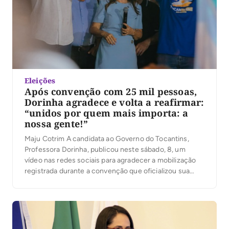
Eleições
Após convenção com 25 mil pessoas,
Dorinha agradece e volta a reafirmar:
“unidos por quem mais importa: a
nossa gente!”
Maju Cotrim A candidata ao Governo do Tocantins,
Professora Dorinha, publicou neste sábado, 8, um
vídeo nas redes sociais para agradecer a mobilização
registrada durante a convenção que oficializou sua
candidatura. Segundo a organização, mais de 25 mil
pessoas participaram do evento. No vídeo, Dorinha
destacou a presença das caravanas, lideranças e
apoiadores que participaram […]