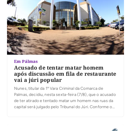
Em Pálmas
Acusado de tentar matar homem
após discussão em fila de restaurante
vai a júri popular
Nunes, titular da 1ª Vara Criminal da Comarca de
Palmas, decidiu, nesta sexta-feira (7/8), que o acusado
de ter atirado e tentado matar um homem nas ruas da
capital será julgado pelo Tribunal do Júri. Conforme o
processo, o crime aconteceu na manhã de 21 de
janeiro deste ano, na Quadra 101 Norte, na capital, […]