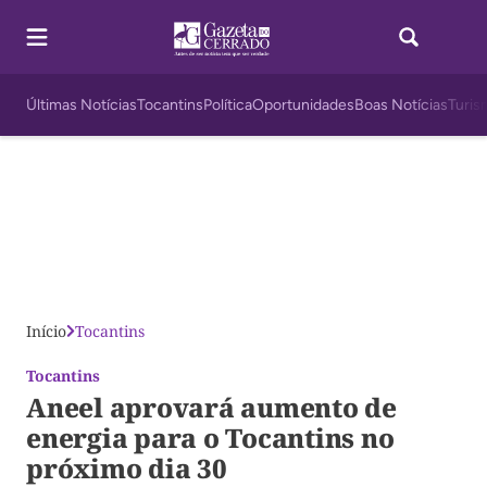
Últimas Notícias
Tocantins
Política
Oportunidades
Boas Notícias
Turis
Início
Tocantins
Tocantins
Aneel aprovará aumento de
energia para o Tocantins no
próximo dia 30