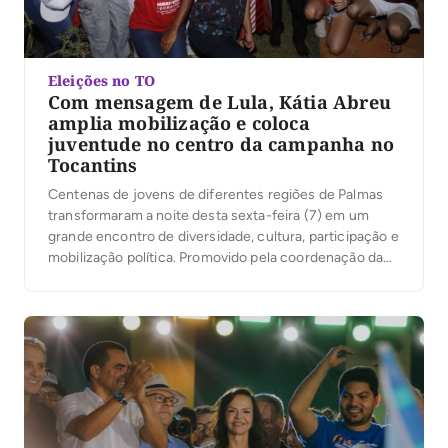
Eleições no TO
Com mensagem de Lula, Kátia Abreu
amplia mobilização e coloca
juventude no centro da campanha no
Tocantins
Centenas de jovens de diferentes regiões de Palmas
transformaram a noite desta sexta-feira (7) em um
grande encontro de diversidade, cultura, participação e
mobilização política. Promovido pela coordenação da
campanha do presidente Luiz Inácio Lula da Silva no
Tocantins, sob a liderança da ex-senadora Kátia Abreu,
o evento reuniu jovens de Palmas em torno de […]