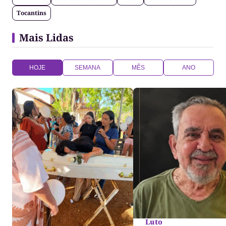
Tocantins
Mais Lidas
HOJE
SEMANA
MÊS
ANO
Luto