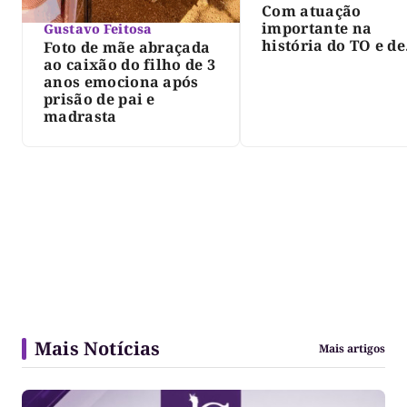
Com atuação
importante na
Gustavo Feitosa
história do TO e de
Foto de mãe abraçada
Palmas, morre Isra
ao caixão do filho de 3
Siqueira; Palmas
anos emociona após
decreta luto oficia
prisão de pai e
três dias
madrasta
Mais Notícias
Mais artigos