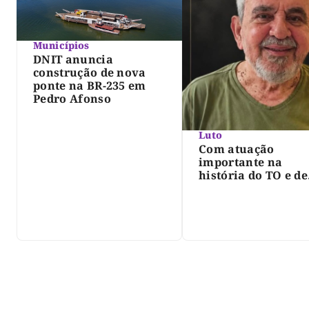
Municípios
DNIT anuncia
construção de nova
ponte na BR-235 em
Pedro Afonso
Luto
Com atuação
importante na
história do TO e de
Palmas, morre Isra
Siqueira; Palmas
decreta luto oficia
três dias