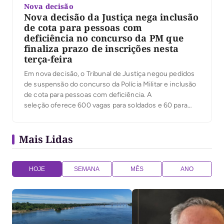
Nova decisão
Nova decisão da Justiça nega inclusão
de cota para pessoas com
deficiência no concurso da PM que
finaliza prazo de inscrições nesta
terça-feira
Em nova decisão, o Tribunal de Justiça negou pedidos
de suspensão do concurso da Polícia Militar e inclusão
de cota para pessoas com deficiência. A
seleção oferece 600 vagas para soldados e 60 para
aspirantes a oficiais, com salários de até R$
10.842,13. O prazo de inscrição termina nesta terça-
Mais Lidas
feira (15) às 16h. Essa nova decisão, publicada pela […]
HOJE
SEMANA
MÊS
ANO