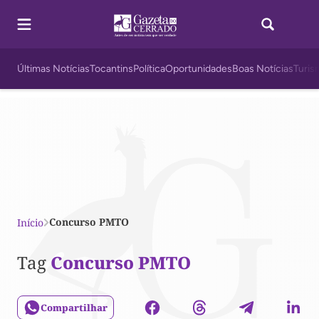
Últimas Notícias
Tocantins
Política
Oportunidades
Boas Notícias
Turis
Concurso PMTO
Início
Tag
Concurso PMTO
Compartilhar